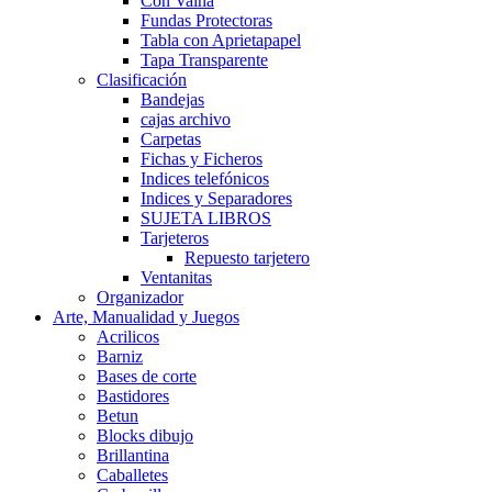
Con Vaina
Fundas Protectoras
Tabla con Aprietapapel
Tapa Transparente
Clasificación
Bandejas
cajas archivo
Carpetas
Fichas y Ficheros
Indices telefónicos
Indices y Separadores
SUJETA LIBROS
Tarjeteros
Repuesto tarjetero
Ventanitas
Organizador
Arte, Manualidad y Juegos
Acrilicos
Barniz
Bases de corte
Bastidores
Betun
Blocks dibujo
Brillantina
Caballetes