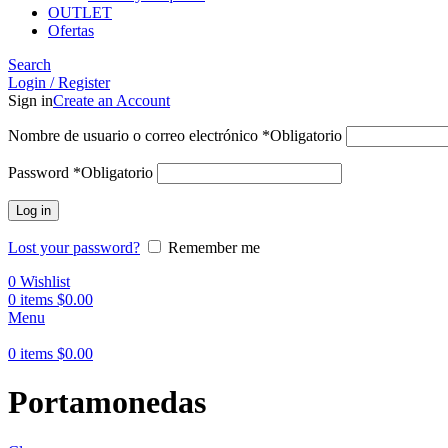
OUTLET
Ofertas
Search
Login / Register
Sign in
Create an Account
Nombre de usuario o correo electrónico
*
Obligatorio
Password
*
Obligatorio
Log in
Lost your password?
Remember me
0
Wishlist
0
items
$
0.00
Menu
0
items
$
0.00
Portamonedas