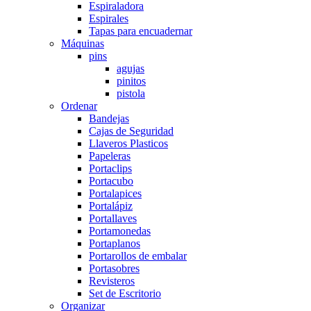
Espiraladora
Espirales
Tapas para encuadernar
Máquinas
pins
agujas
pinitos
pistola
Ordenar
Bandejas
Cajas de Seguridad
Llaveros Plasticos
Papeleras
Portaclips
Portacubo
Portalapices
Portalápiz
Portallaves
Portamonedas
Portaplanos
Portarollos de embalar
Portasobres
Revisteros
Set de Escritorio
Organizar