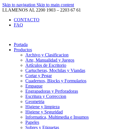
Skip to navigation
Skip to main content
LLAMENOS AL 2200 1903 – 2203 67 61
CONTACTO
FAQ
Portada
Productos
Archivo y Clasificacion
Arte, Manualidad y Juegos
Artículos de Escritorio
Cartucheras, Mochilas y Viandas
Cortar y Pegar
Cuadernos, Blocks y Formularios
Empaque
Engrapadoras y Perforadoras
Escritura y Correccion
Geometria
Higiene y limpieza
Higiene y Seguridad
Informatica, Multimedia e Insumos
Papeles
Sobres y Etiquetas