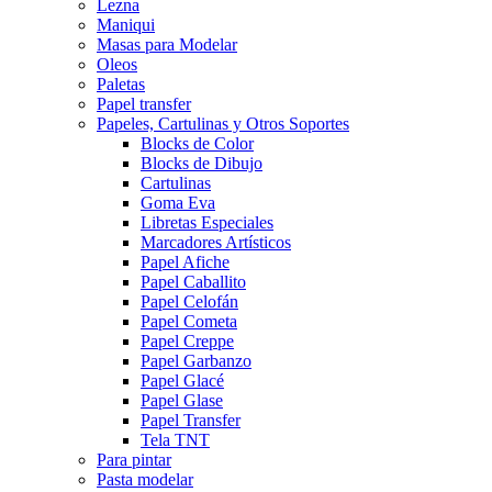
Lezna
Maniqui
Masas para Modelar
Oleos
Paletas
Papel transfer
Papeles, Cartulinas y Otros Soportes
Blocks de Color
Blocks de Dibujo
Cartulinas
Goma Eva
Libretas Especiales
Marcadores Artísticos
Papel Afiche
Papel Caballito
Papel Celofán
Papel Cometa
Papel Creppe
Papel Garbanzo
Papel Glacé
Papel Glase
Papel Transfer
Tela TNT
Para pintar
Pasta modelar