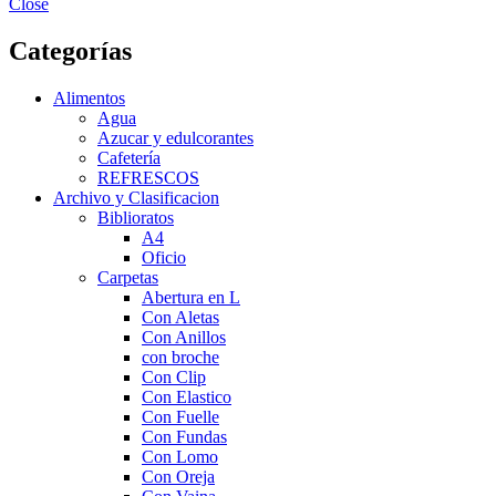
Close
Categorías
Alimentos
Agua
Azucar y edulcorantes
Cafetería
REFRESCOS
Archivo y Clasificacion
Biblioratos
A4
Oficio
Carpetas
Abertura en L
Con Aletas
Con Anillos
con broche
Con Clip
Con Elastico
Con Fuelle
Con Fundas
Con Lomo
Con Oreja