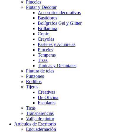
Pinceles
Pintar y Decorar
Accesorios decorativos
Bastidores
Bolígrafos Gel y Glitter
Brillantina
Copic
Crayolas
Pasteles y Acuarelas
Pinceles
Temperas
Tizas
Tunicas y Delantales
Pintura de telas
Punzones
Rodillos
Tijeras
Creativas
De Oficina
Escolares
Tizas
Transparencias
Valija de pintor
Artículos de Escritorio
Encuadernación