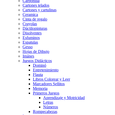
Carbonilla
Cartones telados
Cartones y cartulinas
Ceramica
Cinta de regalo
Crayolas
Dáctilopinturas
Disolventes
Esfuminos
Espatulas
Gesso
Hojas de Dibujo
Imánes
Juegos Didácticos
Dominó
Entretenimiento
Flauta
Libros Colorear y Leer
Marcadores Sellitos
Memoria
Primeros Juegos
Aprendizaje y Motricidad
Letras
Números
Rompecabezas