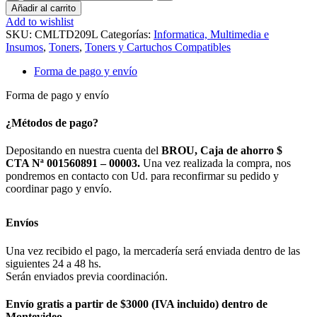
COMPATIBLE
Añadir al carrito
SAMSUNG
Add to wishlist
209L
SKU:
CMLTD209L
Categorías:
Informatica, Multimedia e
cantidad
Insumos
,
Toners
,
Toners y Cartuchos Compatibles
Forma de pago y envío
Forma de pago y envío
¿Métodos de pago?
Depositando en nuestra cuenta del
BROU, Caja de ahorro $
CTA Nª 001560891 – 00003.
Una vez realizada la compra, nos
pondremos en contacto con Ud. para reconfirmar su pedido y
coordinar pago y envío.
Envíos
Una vez recibido el pago, la mercadería será enviada dentro de las
siguientes 24 a 48 hs.
Serán enviados previa coordinación.
Envío gratis a partir de $3000 (IVA incluido) dentro de
Montevideo.