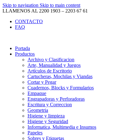
Skip to navigation
Skip to main content
LLAMENOS AL 2200 1903 – 2203 67 61
CONTACTO
FAQ
Portada
Productos
Archivo y Clasificacion
Arte, Manualidad y Juegos
Artículos de Escritorio
Cartucheras, Mochilas y Viandas
Cortar y Pegar
Cuadernos, Blocks y Formularios
Empaque
Engrapadoras y Perforadoras
Escritura y Correccion
Geometria
Higiene y limpieza
Higiene y Seguridad
Informatica, Multimedia e Insumos
Papeles
Sobres y Etiquetas