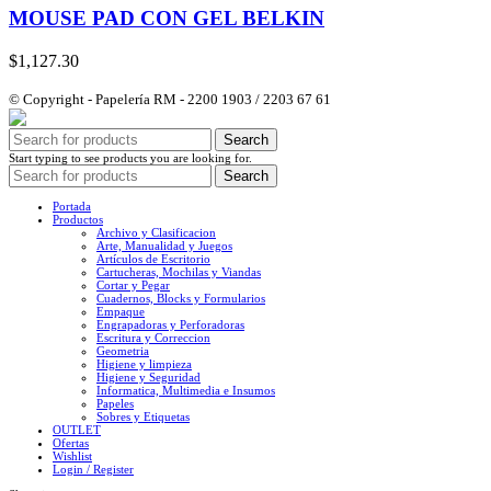
MOUSE PAD CON GEL BELKIN
$
1,127.30
© Copyright - Papelería RM - 2200 1903 / 2203 67 61
Search
Start typing to see products you are looking for.
Search
Portada
Productos
Archivo y Clasificacion
Arte, Manualidad y Juegos
Artículos de Escritorio
Cartucheras, Mochilas y Viandas
Cortar y Pegar
Cuadernos, Blocks y Formularios
Empaque
Engrapadoras y Perforadoras
Escritura y Correccion
Geometria
Higiene y limpieza
Higiene y Seguridad
Informatica, Multimedia e Insumos
Papeles
Sobres y Etiquetas
OUTLET
Ofertas
Wishlist
Login / Register