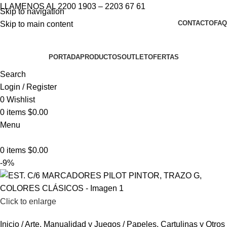
LLAMENOS AL 2200 1903 – 2203 67 61
Skip to navigation
CONTACTO
FAQ
Skip to main content
PORTADA
PRODUCTOS
OUTLET
OFERTAS
Search
Login / Register
0
Wishlist
0
items
$
0.00
Menu
0
items
$
0.00
-9%
Click to enlarge
Inicio
Arte, Manualidad y Juegos
Papeles, Cartulinas y Otros