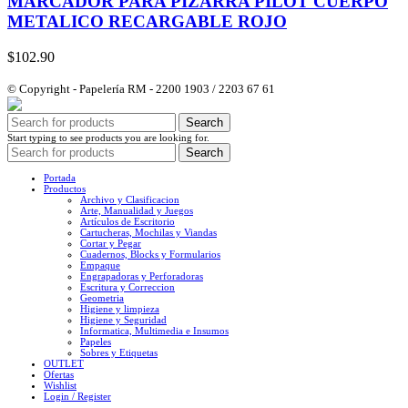
MARCADOR PARA PIZARRA PILOT CUERPO
METALICO RECARGABLE ROJO
$
102.90
© Copyright - Papelería RM - 2200 1903 / 2203 67 61
Search
Start typing to see products you are looking for.
Search
Portada
Productos
Archivo y Clasificacion
Arte, Manualidad y Juegos
Artículos de Escritorio
Cartucheras, Mochilas y Viandas
Cortar y Pegar
Cuadernos, Blocks y Formularios
Empaque
Engrapadoras y Perforadoras
Escritura y Correccion
Geometria
Higiene y limpieza
Higiene y Seguridad
Informatica, Multimedia e Insumos
Papeles
Sobres y Etiquetas
OUTLET
Ofertas
Wishlist
Login / Register