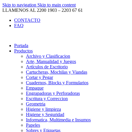
Skip to navigation
Skip to main content
LLAMENOS AL 2200 1903 – 2203 67 61
CONTACTO
FAQ
Portada
Productos
Archivo y Clasificacion
Arte, Manualidad y Juegos
Artículos de Escritorio
Cartucheras, Mochilas y Viandas
Cortar y Pegar
Cuadernos, Blocks y Formularios
Empaque
Engrapadoras y Perforadoras
Escritura y Correccion
Geometria
Higiene y limpieza
Higiene y Seguridad
Informatica, Multimedia e Insumos
Papeles
Sobres y Etiquetas