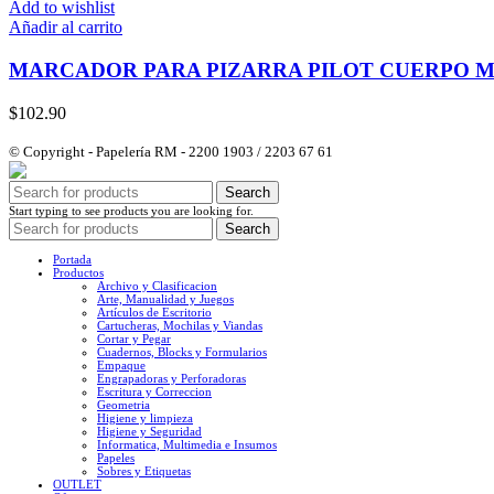
Add to wishlist
Añadir al carrito
MARCADOR PARA PIZARRA PILOT CUERPO 
$
102.90
© Copyright - Papelería RM - 2200 1903 / 2203 67 61
Search
Start typing to see products you are looking for.
Search
Portada
Productos
Archivo y Clasificacion
Arte, Manualidad y Juegos
Artículos de Escritorio
Cartucheras, Mochilas y Viandas
Cortar y Pegar
Cuadernos, Blocks y Formularios
Empaque
Engrapadoras y Perforadoras
Escritura y Correccion
Geometria
Higiene y limpieza
Higiene y Seguridad
Informatica, Multimedia e Insumos
Papeles
Sobres y Etiquetas
OUTLET