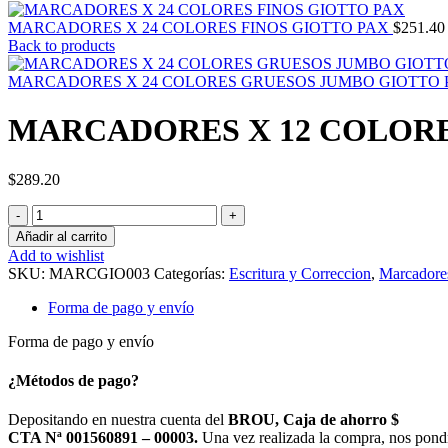
MARCADORES X 24 COLORES FINOS GIOTTO PAX
$
251.40
Back to products
MARCADORES X 24 COLORES GRUESOS JUMBO GIOTTO
MARCADORES X 12 COLORE
$
289.20
MARCADORES
X
Añadir al carrito
12
Add to wishlist
COLORES
SKU:
MARCGIO003
Categorías:
Escritura y Correccion
,
Marcadore
GRUESOS
JUMBO
Forma de pago y envío
GIOTTO
PAX
Forma de pago y envío
cantidad
¿Métodos de pago?
Depositando en nuestra cuenta del
BROU, Caja de ahorro $
CTA Nª 001560891 – 00003.
Una vez realizada la compra, nos pond