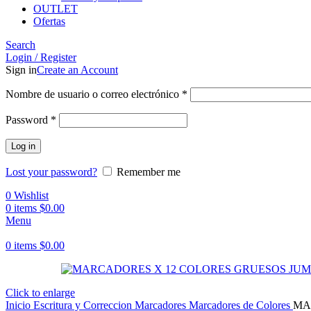
OUTLET
Ofertas
Search
Login / Register
Sign in
Create an Account
Obligatorio
Nombre de usuario o correo electrónico
*
Obligatorio
Password
*
Log in
Lost your password?
Remember me
0
Wishlist
0
items
$
0.00
Menu
0
items
$
0.00
Click to enlarge
Inicio
Escritura y Correccion
Marcadores
Marcadores de Colores
MA