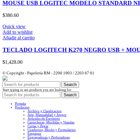
MOUSE USB LOGITEC MODELO STANDARD N
$
380.60
Quick view
Add to wishlist
Añadir al carrito
TECLADO LOGITECH K270 NEGRO USB + MO
$
1,428.00
© Copyright - Papelería RM - 2200 1903 / 2203 67 61
Search
Start typing to see products you are looking for.
Search
Portada
Productos
Archivo y Clasificacion
Arte, Manualidad y Juegos
Artículos de Escritorio
Cartucheras, Mochilas y Viandas
Cortar y Pegar
Cuadernos, Blocks y Formularios
Empaque
Engrapadoras y Perforadoras