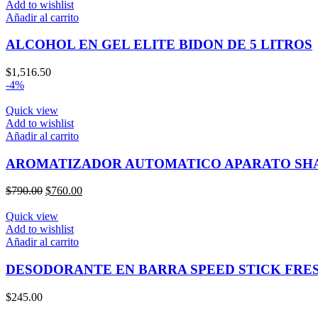
Add to wishlist
Añadir al carrito
ALCOHOL EN GEL ELITE BIDON DE 5 LITROS
$
1,516.50
-4%
Quick view
Add to wishlist
Añadir al carrito
AROMATIZADOR AUTOMATICO APARATO SH
El
El
$
790.00
$
760.00
precio
precio
original
actual
Quick view
era:
es:
Add to wishlist
$790.00.
$760.00.
Añadir al carrito
DESODORANTE EN BARRA SPEED STICK FRE
$
245.00