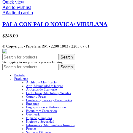
Quick view
Add to wishlist
Añadir al carrito
PALA CON PALO NOVICA/ VIRULANA
$
245.00
© Copyright - Papelería RM - 2200 1903 / 2203 67 61
Search
Start typing to see products you are looking for.
Search
Portada
Productos
Archivo y Clasificacion
Arte, Manualidad y Juegos
Artículos de Escritorio
Cartucheras, Mochilas y Viandas
Cortar y Pegar
Cuadernos, Blocks y Formularios
Empaque
Engrapadoras y Perforadoras
Escritura y Correccion
Geometria
Higiene y limpieza
Higiene y Seguridad
Informatica, Multimedia e Insumos
Papeles
Sobres y Etiquetas