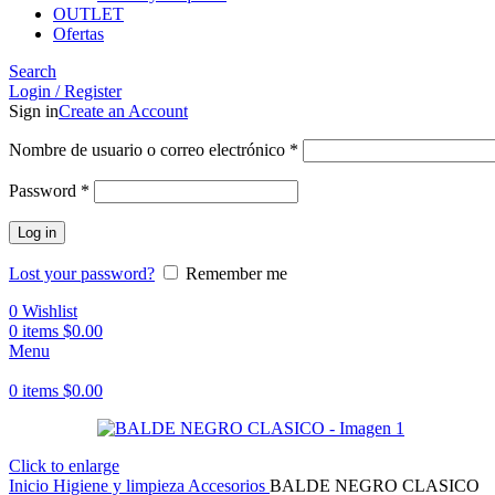
OUTLET
Ofertas
Search
Login / Register
Sign in
Create an Account
Obligatorio
Nombre de usuario o correo electrónico
*
Obligatorio
Password
*
Log in
Lost your password?
Remember me
0
Wishlist
0
items
$
0.00
Menu
0
items
$
0.00
Click to enlarge
Inicio
Higiene y limpieza
Accesorios
BALDE NEGRO CLASICO