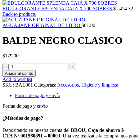
EDULCORANTE SPLENDA CAJA X 700 SOBRES
$
1,454.32
Back to products
AGUA JANE ORIGINAL DE LITRO
$
81.00
BALDE NEGRO CLASICO
$
179.00
BALDE
NEGRO
Añadir al carrito
CLASICO
Add to wishlist
cantidad
SKU:
BAL001
Categorías:
Accesorios
,
Higiene y limpieza
Forma de pago y envío
Forma de pago y envío
¿Métodos de pago?
Depositando en nuestra cuenta del
BROU, Caja de ahorro $
CTA Nª 001560891 – 00003.
Una vez realizada la compra, nos pond