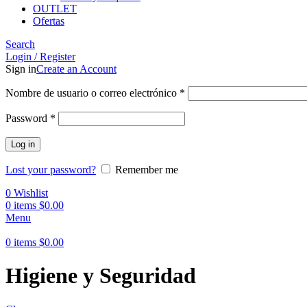
OUTLET
Ofertas
Search
Login / Register
Sign in
Create an Account
Obligatorio
Nombre de usuario o correo electrónico
*
Obligatorio
Password
*
Log in
Lost your password?
Remember me
0
Wishlist
0
items
$
0.00
Menu
0
items
$
0.00
Higiene y Seguridad