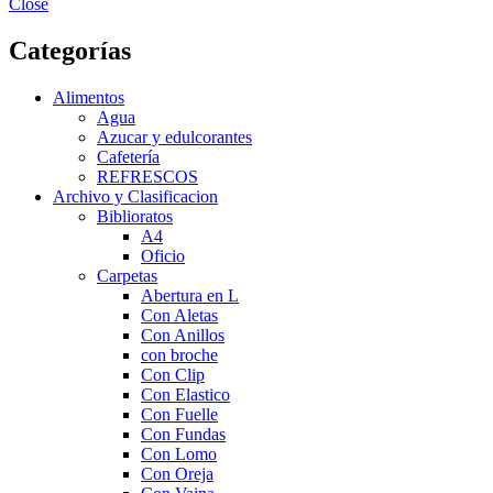
Close
Categorías
Alimentos
Agua
Azucar y edulcorantes
Cafetería
REFRESCOS
Archivo y Clasificacion
Biblioratos
A4
Oficio
Carpetas
Abertura en L
Con Aletas
Con Anillos
con broche
Con Clip
Con Elastico
Con Fuelle
Con Fundas
Con Lomo
Con Oreja