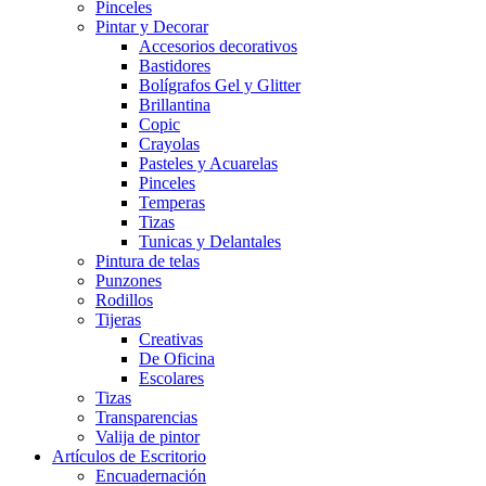
Pinceles
Pintar y Decorar
Accesorios decorativos
Bastidores
Bolígrafos Gel y Glitter
Brillantina
Copic
Crayolas
Pasteles y Acuarelas
Pinceles
Temperas
Tizas
Tunicas y Delantales
Pintura de telas
Punzones
Rodillos
Tijeras
Creativas
De Oficina
Escolares
Tizas
Transparencias
Valija de pintor
Artículos de Escritorio
Encuadernación