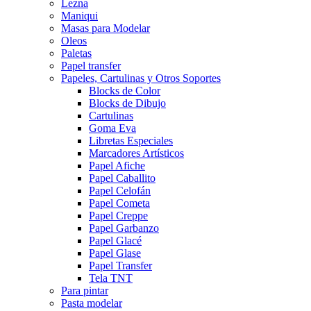
Lezna
Maniqui
Masas para Modelar
Oleos
Paletas
Papel transfer
Papeles, Cartulinas y Otros Soportes
Blocks de Color
Blocks de Dibujo
Cartulinas
Goma Eva
Libretas Especiales
Marcadores Artísticos
Papel Afiche
Papel Caballito
Papel Celofán
Papel Cometa
Papel Creppe
Papel Garbanzo
Papel Glacé
Papel Glase
Papel Transfer
Tela TNT
Para pintar
Pasta modelar