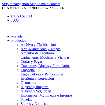
Skip to navigation
Skip to main content
LLAMENOS AL 2200 1903 – 2203 67 61
CONTACTO
FAQ
Portada
Productos
Archivo y Clasificacion
Arte, Manualidad y Juegos
Artículos de Escritorio
Cartucheras, Mochilas y Viandas
Cortar y Pegar
Cuadernos, Blocks y Formularios
Empaque
Engrapadoras y Perforadoras
Escritura y Correccion
Geometria
Higiene y limpieza
Higiene y Seguridad
Informatica, Multimedia e Insumos
Papeles
Sobres y Etiquetas