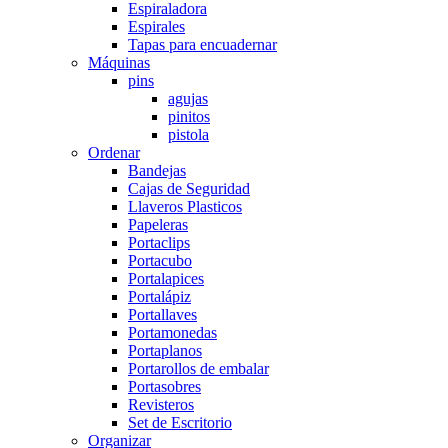
Espiraladora
Espirales
Tapas para encuadernar
Máquinas
pins
agujas
pinitos
pistola
Ordenar
Bandejas
Cajas de Seguridad
Llaveros Plasticos
Papeleras
Portaclips
Portacubo
Portalapices
Portalápiz
Portallaves
Portamonedas
Portaplanos
Portarollos de embalar
Portasobres
Revisteros
Set de Escritorio
Organizar