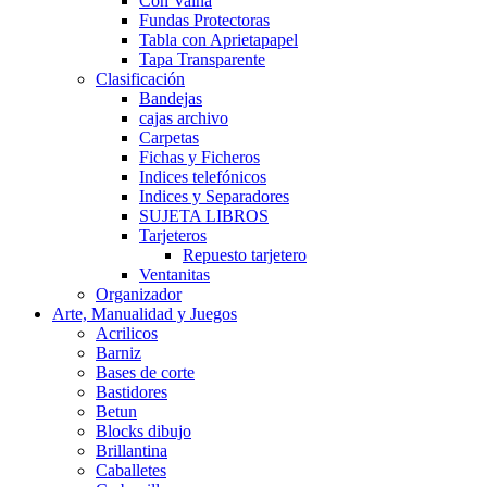
Con Vaina
Fundas Protectoras
Tabla con Aprietapapel
Tapa Transparente
Clasificación
Bandejas
cajas archivo
Carpetas
Fichas y Ficheros
Indices telefónicos
Indices y Separadores
SUJETA LIBROS
Tarjeteros
Repuesto tarjetero
Ventanitas
Organizador
Arte, Manualidad y Juegos
Acrilicos
Barniz
Bases de corte
Bastidores
Betun
Blocks dibujo
Brillantina
Caballetes