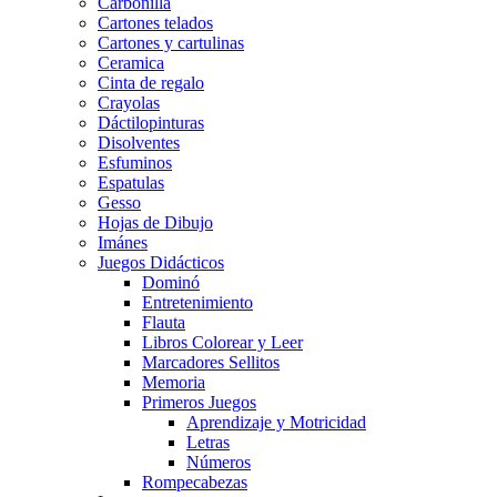
Carbonilla
Cartones telados
Cartones y cartulinas
Ceramica
Cinta de regalo
Crayolas
Dáctilopinturas
Disolventes
Esfuminos
Espatulas
Gesso
Hojas de Dibujo
Imánes
Juegos Didácticos
Dominó
Entretenimiento
Flauta
Libros Colorear y Leer
Marcadores Sellitos
Memoria
Primeros Juegos
Aprendizaje y Motricidad
Letras
Números
Rompecabezas