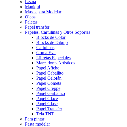
Lezna
Maniqui
Masas para Modelar
Oleos
Paletas
Papel transfer
Papeles, Cartulinas y Otros Soportes
Blocks de Color
Blocks de Dibujo
Cartulinas
Goma Eva
Libretas Especiales
Marcadores Artísticos
Papel Afiche
Papel Caballito
Papel Celofán
Papel Cometa
Papel Creppe
Papel Garbanzo
Papel Glacé
Papel Glase
Papel Transfer
Tela TNT
Para pintar
Pasta modelar