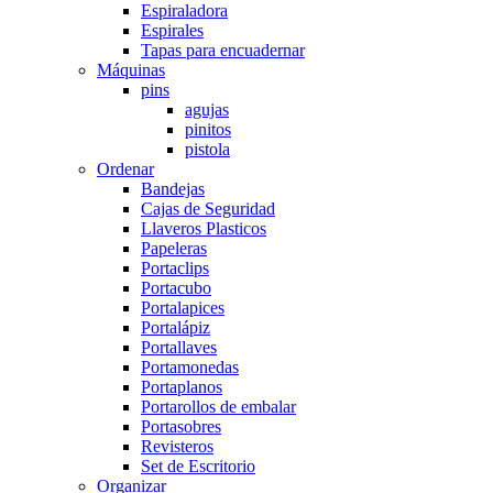
Espiraladora
Espirales
Tapas para encuadernar
Máquinas
pins
agujas
pinitos
pistola
Ordenar
Bandejas
Cajas de Seguridad
Llaveros Plasticos
Papeleras
Portaclips
Portacubo
Portalapices
Portalápiz
Portallaves
Portamonedas
Portaplanos
Portarollos de embalar
Portasobres
Revisteros
Set de Escritorio
Organizar