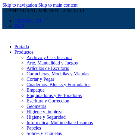
Skip to navigation
Skip to main content
LLAMENOS AL 2200 1903 – 2203 67 61
CONTACTO
FAQ
Portada
Productos
Archivo y Clasificacion
Arte, Manualidad y Juegos
Artículos de Escritorio
Cartucheras, Mochilas y Viandas
Cortar y Pegar
Cuadernos, Blocks y Formularios
Empaque
Engrapadoras y Perforadoras
Escritura y Correccion
Geometria
Higiene y limpieza
Higiene y Seguridad
Informatica, Multimedia e Insumos
Papeles
Sobres y Etiquetas