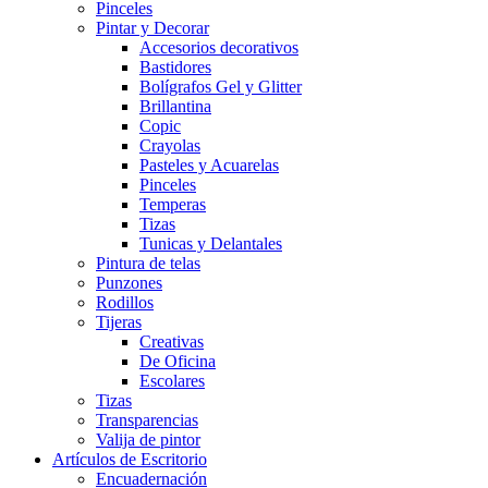
Pinceles
Pintar y Decorar
Accesorios decorativos
Bastidores
Bolígrafos Gel y Glitter
Brillantina
Copic
Crayolas
Pasteles y Acuarelas
Pinceles
Temperas
Tizas
Tunicas y Delantales
Pintura de telas
Punzones
Rodillos
Tijeras
Creativas
De Oficina
Escolares
Tizas
Transparencias
Valija de pintor
Artículos de Escritorio
Encuadernación