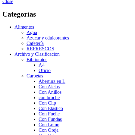
Close
Categorías
Alimentos
Agua
Azucar y edulcorantes
Cafetería
REFRESCOS
Archivo y Clasificacion
Biblioratos
A4
Oficio
Carpetas
Abertura en L
Con Aletas
Con Anillos
con broche
Con Clip
Con Elastico
Con Fuelle
Con Fundas
Con Lomo
Con Oreja