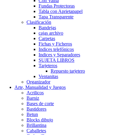
Con Vaina
Fundas Protectoras
Tabla con Aprietapapel
Tapa Transparente
Clasificación
Bandejas
cajas archivo
Carpetas
Fichas y Ficheros
Indices telefónicos
Indices y Separadores
SUJETA LIBROS
Tarjeteros
Repuesto tarjetero
Ventanitas
Organizador
Arte, Manualidad y Juegos
Acrilicos
Barniz
Bases de corte
Bastidores
Betun
Blocks dibujo
Brillantina
Caballetes