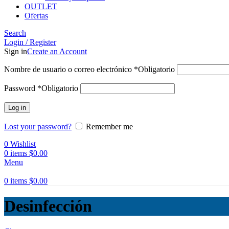
OUTLET
Ofertas
Search
Login / Register
Sign in
Create an Account
Nombre de usuario o correo electrónico
*
Obligatorio
Password
*
Obligatorio
Log in
Lost your password?
Remember me
0
Wishlist
0
items
$
0.00
Menu
0
items
$
0.00
Desinfección