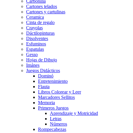
Carbonilla
Cartones telados
Cartones y cartulinas
Ceramica
Cinta de regalo
Crayolas
Dáctilopinturas
Disolventes
Esfuminos
Espatulas
Gesso
Hojas de Dibujo
Imánes
Juegos Didácticos
Dominó
Entretenimiento
Flauta
Libros Colorear y Leer
Marcadores Sellitos
Memoria
Primeros Juegos
Aprendizaje y Motricidad
Letras
Números
Rompecabezas