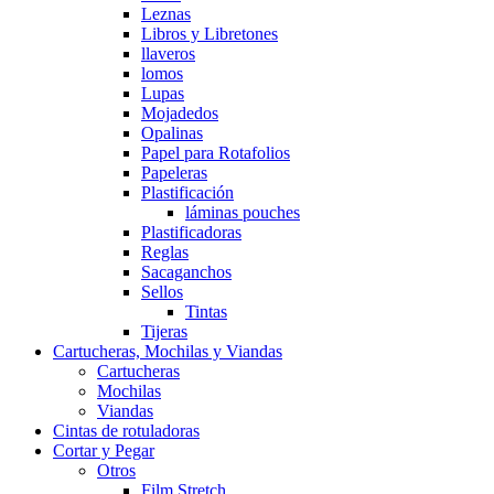
Leznas
Libros y Libretones
llaveros
lomos
Lupas
Mojadedos
Opalinas
Papel para Rotafolios
Papeleras
Plastificación
láminas pouches
Plastificadoras
Reglas
Sacaganchos
Sellos
Tintas
Tijeras
Cartucheras, Mochilas y Viandas
Cartucheras
Mochilas
Viandas
Cintas de rotuladoras
Cortar y Pegar
Otros
Film Stretch