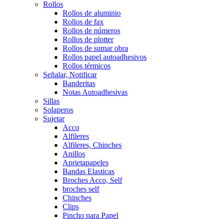
Rollos
Rollos de aluminio
Rollos de fax
Rollos de números
Rollos de plotter
Rollos de sumar obra
Rollos papel autoadhesivos
Rollos térmicos
Señalar, Notificar
Banderitas
Notas Autoadhesivas
Sillas
Solaperos
Sujetar
Acco
Alfileres
Alfileres, Chinches
Anillos
Aprietapapeles
Bandas Elasticas
Broches Acco, Self
broches self
Chinches
Clips
Pincho para Papel