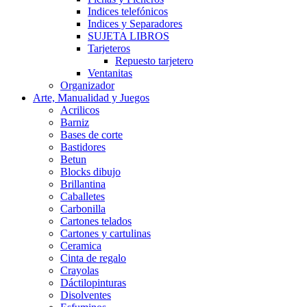
Indices telefónicos
Indices y Separadores
SUJETA LIBROS
Tarjeteros
Repuesto tarjetero
Ventanitas
Organizador
Arte, Manualidad y Juegos
Acrilicos
Barniz
Bases de corte
Bastidores
Betun
Blocks dibujo
Brillantina
Caballetes
Carbonilla
Cartones telados
Cartones y cartulinas
Ceramica
Cinta de regalo
Crayolas
Dáctilopinturas
Disolventes