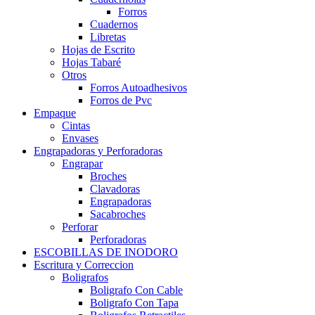
Forros
Cuadernos
Libretas
Hojas de Escrito
Hojas Tabaré
Otros
Forros Autoadhesivos
Forros de Pvc
Empaque
Cintas
Envases
Engrapadoras y Perforadoras
Engrapar
Broches
Clavadoras
Engrapadoras
Sacabroches
Perforar
Perforadoras
ESCOBILLAS DE INODORO
Escritura y Correccion
Boligrafos
Boligrafo Con Cable
Boligrafo Con Tapa