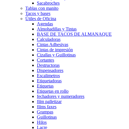
Sacabroches
Tablas con manito
Tacos y bases
Útiles de Oficina
Agendas
Almohadillas y Tintas
BASE DE TACOS DE ALMANAQUE
Calculadoras
Cintas Adhesivas
Cintas de impresión
Cizallas y Guillotinas
Cortantes
Destructoras
Dispensadores
Escalimetros
Etiquetadoras
Etiquetas
Etiquetas en rollo
fechadores y numeradores
film palletizar
films faxes
Grampas
Guillotinas
Hilos
Lacre