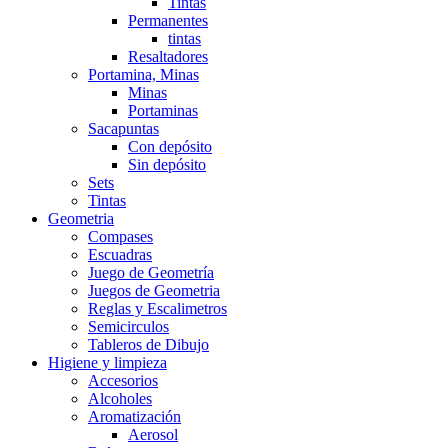
Tintas
Permanentes
tintas
Resaltadores
Portamina, Minas
Minas
Portaminas
Sacapuntas
Con depósito
Sin depósito
Sets
Tintas
Geometria
Compases
Escuadras
Juego de Geometría
Juegos de Geometria
Reglas y Escalimetros
Semicirculos
Tableros de Dibujo
Higiene y limpieza
Accesorios
Alcoholes
Aromatización
Aerosol