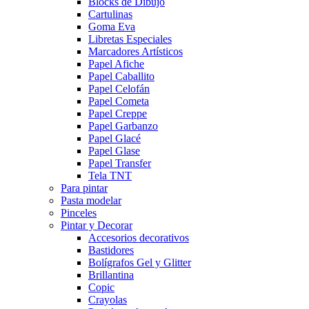
Blocks de Dibujo
Cartulinas
Goma Eva
Libretas Especiales
Marcadores Artísticos
Papel Afiche
Papel Caballito
Papel Celofán
Papel Cometa
Papel Creppe
Papel Garbanzo
Papel Glacé
Papel Glase
Papel Transfer
Tela TNT
Para pintar
Pasta modelar
Pinceles
Pintar y Decorar
Accesorios decorativos
Bastidores
Bolígrafos Gel y Glitter
Brillantina
Copic
Crayolas