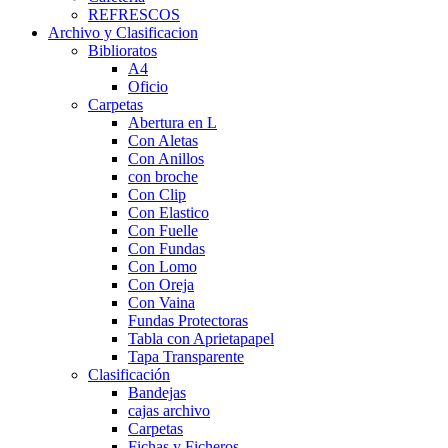
REFRESCOS
Archivo y Clasificacion
Biblioratos
A4
Oficio
Carpetas
Abertura en L
Con Aletas
Con Anillos
con broche
Con Clip
Con Elastico
Con Fuelle
Con Fundas
Con Lomo
Con Oreja
Con Vaina
Fundas Protectoras
Tabla con Aprietapapel
Tapa Transparente
Clasificación
Bandejas
cajas archivo
Carpetas
Fichas y Ficheros