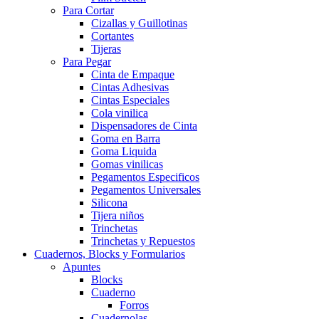
Para Cortar
Cizallas y Guillotinas
Cortantes
Tijeras
Para Pegar
Cinta de Empaque
Cintas Adhesivas
Cintas Especiales
Cola vinilica
Dispensadores de Cinta
Goma en Barra
Goma Liquida
Gomas vinilicas
Pegamentos Especificos
Pegamentos Universales
Silicona
Tijera niños
Trinchetas
Trinchetas y Repuestos
Cuadernos, Blocks y Formularios
Apuntes
Blocks
Cuaderno
Forros
Cuadernolas