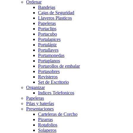
Ordenar
Bandejas
Cajas de Seguridad
Llaveros Plasticos
Papeleras
Portaclips
Portacubo
Portalapices
Portalápiz
Portallaves
Portamonedas
Portaplanos
Portarollos de embalar
Portasobres
Revisteros
Set de Escritorio
Organizar
Indices Telefonicos
Papeleras
Pilas y baterías
Presentaciones
Carteleras de Corcho
Pizarras
Rotafolios
Solaperos