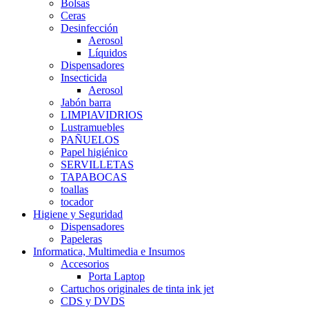
Bolsas
Ceras
Desinfección
Aerosol
Líquidos
Dispensadores
Insecticida
Aerosol
Jabón barra
LIMPIAVIDRIOS
Lustramuebles
PAÑUELOS
Papel higiénico
SERVILLETAS
TAPABOCAS
toallas
tocador
Higiene y Seguridad
Dispensadores
Papeleras
Informatica, Multimedia e Insumos
Accesorios
Porta Laptop
Cartuchos originales de tinta ink jet
CDS y DVDS