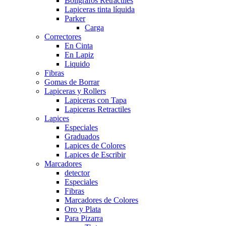
Boligrafos Retractiles
Lapiceras tinta líquida
Parker
Carga
Correctores
En Cinta
En Lapiz
Liquido
Fibras
Gomas de Borrar
Lapiceras y Rollers
Lapiceras con Tapa
Lapiceras Retractiles
Lapices
Especiales
Graduados
Lapices de Colores
Lapices de Escribir
Marcadores
detector
Especiales
Fibras
Marcadores de Colores
Oro y Plata
Para Pizarra