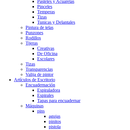
Pasteles y Acuarelas
Pinceles
Temperas
Tizas
Tunicas y Delantales
Pintura de telas
Punzones
Rodillos
Tijeras
Creativas
De Oficina
Escolares
Tizas
Transparencias
Valija de pintor
Artículos de Escritorio
Encuadernación
Espiraladora
Espirales
Tapas para encuadernar
Máquinas
pins
agujas
pinitos
pistola