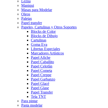
Lezna
Maniqui
Masas para Modelar
Oleos
Paletas
Papel transfer
Papeles, Cartulinas y Otros Soportes
Blocks de Color
Blocks de Dibujo
Cartulinas
Goma Eva
Libretas Especiales
Marcadores Artísticos
Papel Afiche
Papel Caballito
Papel Celofán
Papel Cometa
Papel Creppe
Papel Garbanzo
Papel Glacé
Papel Glase
Papel Transfer
Tela TNT
Para pintar
Pasta modelar