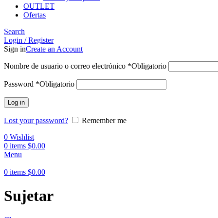
OUTLET
Ofertas
Search
Login / Register
Sign in
Create an Account
Nombre de usuario o correo electrónico
*
Obligatorio
Password
*
Obligatorio
Log in
Lost your password?
Remember me
0
Wishlist
0
items
$
0.00
Menu
0
items
$
0.00
Sujetar