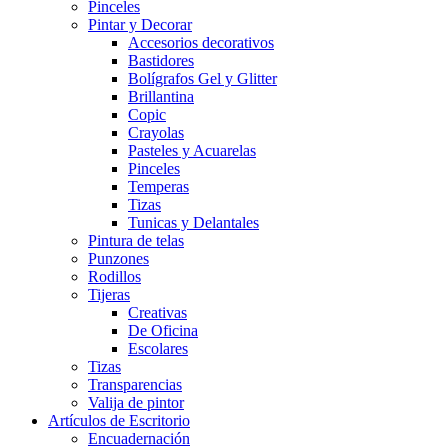
Pinceles
Pintar y Decorar
Accesorios decorativos
Bastidores
Bolígrafos Gel y Glitter
Brillantina
Copic
Crayolas
Pasteles y Acuarelas
Pinceles
Temperas
Tizas
Tunicas y Delantales
Pintura de telas
Punzones
Rodillos
Tijeras
Creativas
De Oficina
Escolares
Tizas
Transparencias
Valija de pintor
Artículos de Escritorio
Encuadernación