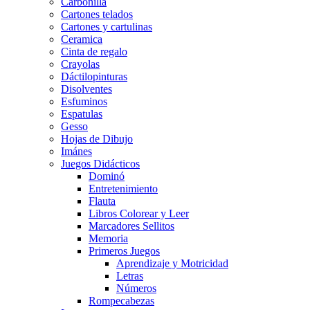
Carbonilla
Cartones telados
Cartones y cartulinas
Ceramica
Cinta de regalo
Crayolas
Dáctilopinturas
Disolventes
Esfuminos
Espatulas
Gesso
Hojas de Dibujo
Imánes
Juegos Didácticos
Dominó
Entretenimiento
Flauta
Libros Colorear y Leer
Marcadores Sellitos
Memoria
Primeros Juegos
Aprendizaje y Motricidad
Letras
Números
Rompecabezas