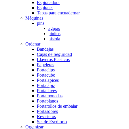
Espiraladora
Espirales
Tapas para encuadernar
Máquinas
pins
agujas
pinitos
pistola
Ordenar
Bandejas
Cajas de Seguridad
Llaveros Plasticos
Papeleras
Portaclips
Portacubo
Portalapices
Portalápiz
Portallaves
Portamonedas
Portaplanos
Portarollos de embalar
Portasobres
Revisteros
Set de Escritorio
Organizar