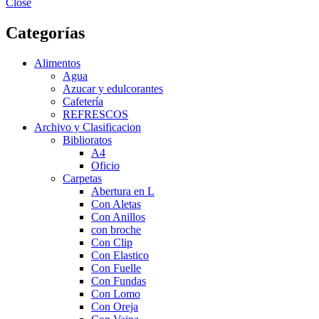
Close
Categorías
Alimentos
Agua
Azucar y edulcorantes
Cafetería
REFRESCOS
Archivo y Clasificacion
Biblioratos
A4
Oficio
Carpetas
Abertura en L
Con Aletas
Con Anillos
con broche
Con Clip
Con Elastico
Con Fuelle
Con Fundas
Con Lomo
Con Oreja