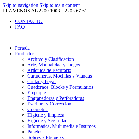
Skip to navigation
Skip to main content
LLAMENOS AL 2200 1903 – 2203 67 61
CONTACTO
FAQ
Portada
Productos
Archivo y Clasificacion
Arte, Manualidad y Juegos
Artículos de Escritorio
Cartucheras, Mochilas y Viandas
Cortar y Pegar
Cuadernos, Blocks y Formularios
Empaque
Engrapadoras y Perforadoras
Escritura y Correccion
Geometria
Higiene y limpieza
Higiene y Seguridad
Informatica, Multimedia e Insumos
Papeles
Sobres y Etiquetas