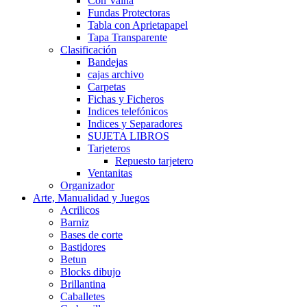
Con Vaina
Fundas Protectoras
Tabla con Aprietapapel
Tapa Transparente
Clasificación
Bandejas
cajas archivo
Carpetas
Fichas y Ficheros
Indices telefónicos
Indices y Separadores
SUJETA LIBROS
Tarjeteros
Repuesto tarjetero
Ventanitas
Organizador
Arte, Manualidad y Juegos
Acrilicos
Barniz
Bases de corte
Bastidores
Betun
Blocks dibujo
Brillantina
Caballetes