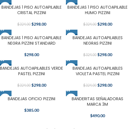
BANDEJAS 1 PISO AUTOAPILABLE
BANDEJAS 1 PISO AUTOAPILABLE
-8%
-8%
CRISTAL PIZZINI
HUMO PIZZINI
$
298.00
$
298.00
$
324.00
$
324.00
BANDEJAS 1 PISO AUTOAPILABLE
BANDEJAS AUTOAPILABLES
-8%
NEGRA PIZZINI STANDARD
NEGRAS PIZZINI
$
298.00
$
298.00
$
324.00
BANDEJAS AUTOAPILABLES VERDE
BANDEJAS AUTOAPILABLES
-8%
-8%
PASTEL PIZZINI
VIOLETA PASTEL PIZZINI
$
298.00
$
298.00
$
324.00
$
324.00
BANDEJAS OFICIO PIZZINI
BANDERITAS SEÑALADORAS
MARCA 3M
$
385.00
$
490.00