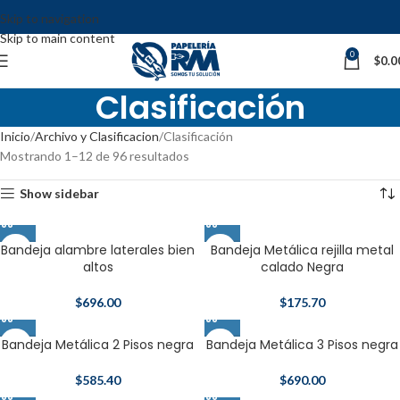
Skip to navigation
Skip to main content
0
$
0.0
Clasificación
Inicio
Archivo y Clasificacion
Clasificación
Mostrando 1–12 de 96 resultados
Show sidebar
Bandeja alambre laterales bien
Bandeja Metálica rejilla metal
altos
calado Negra
$
696.00
$
175.70
Bandeja Metálica 2 Pisos negra
Bandeja Metálica 3 Pisos negra
$
585.40
$
690.00