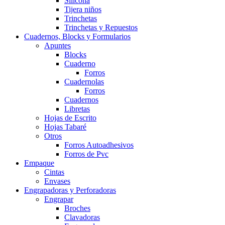
Silicona
Tijera niños
Trinchetas
Trinchetas y Repuestos
Cuadernos, Blocks y Formularios
Apuntes
Blocks
Cuaderno
Forros
Cuadernolas
Forros
Cuadernos
Libretas
Hojas de Escrito
Hojas Tabaré
Otros
Forros Autoadhesivos
Forros de Pvc
Empaque
Cintas
Envases
Engrapadoras y Perforadoras
Engrapar
Broches
Clavadoras