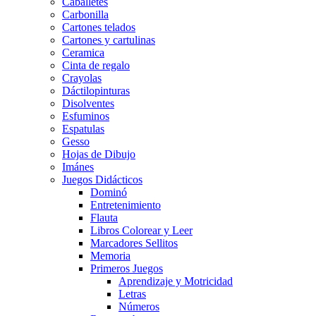
Caballetes
Carbonilla
Cartones telados
Cartones y cartulinas
Ceramica
Cinta de regalo
Crayolas
Dáctilopinturas
Disolventes
Esfuminos
Espatulas
Gesso
Hojas de Dibujo
Imánes
Juegos Didácticos
Dominó
Entretenimiento
Flauta
Libros Colorear y Leer
Marcadores Sellitos
Memoria
Primeros Juegos
Aprendizaje y Motricidad
Letras
Números