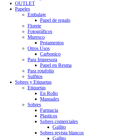
OUTLET
Papeles
Embalaje
Papel de regalo
Florete
Fotográficos
Muresco
Pegamentos
Otros Usos
Carbonico
Para Impresora
Papel en Resma
Para rotafolio
Sulfitos
Sobres y Etiquetas
Etiquetas
En Rollo
Manuales
Sobres
Farmacia
Plasticos
Sobres comerciales
Gallito
Sobres revista blancos
Gallito