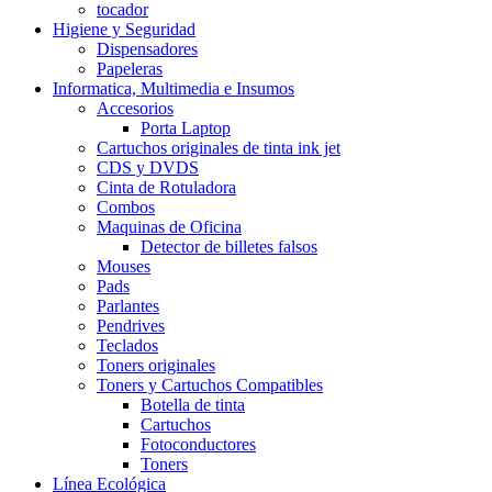
tocador
Higiene y Seguridad
Dispensadores
Papeleras
Informatica, Multimedia e Insumos
Accesorios
Porta Laptop
Cartuchos originales de tinta ink jet
CDS y DVDS
Cinta de Rotuladora
Combos
Maquinas de Oficina
Detector de billetes falsos
Mouses
Pads
Parlantes
Pendrives
Teclados
Toners originales
Toners y Cartuchos Compatibles
Botella de tinta
Cartuchos
Fotoconductores
Toners
Línea Ecológica