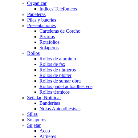
Organizar
Indices Telefonicos
Papeleras
Pilas y baterías
Presentaciones
Carteleras de Corcho
Pizarras
Rotafolios
Solaperos
Rollos
Rollos de aluminio
Rollos de fax
Rollos de números
Rollos de plotter
Rollos de sumar obra
Rollos papel autoadhesivos
Rollos térmicos
Señalar, Notificar
Banderitas
Notas Autoadhesivas
Sillas
Solaperos
Sujetar
Acco
Alfileres