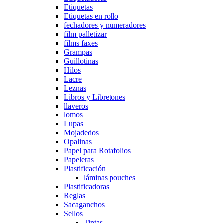
Etiquetas
Etiquetas en rollo
fechadores y numeradores
film palletizar
films faxes
Grampas
Guillotinas
Hilos
Lacre
Leznas
Libros y Libretones
llaveros
lomos
Lupas
Mojadedos
Opalinas
Papel para Rotafolios
Papeleras
Plastificación
láminas pouches
Plastificadoras
Reglas
Sacaganchos
Sellos
Tintas