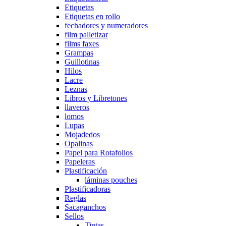
Etiquetas
Etiquetas en rollo
fechadores y numeradores
film palletizar
films faxes
Grampas
Guillotinas
Hilos
Lacre
Leznas
Libros y Libretones
llaveros
lomos
Lupas
Mojadedos
Opalinas
Papel para Rotafolios
Papeleras
Plastificación
láminas pouches
Plastificadoras
Reglas
Sacaganchos
Sellos
Tintas