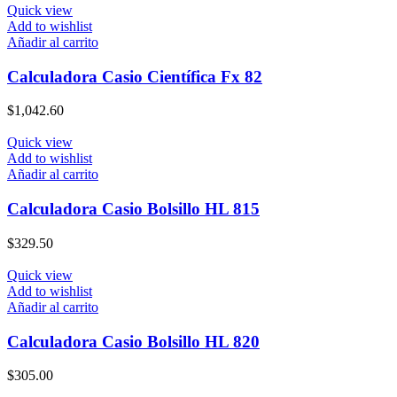
original
actual
Quick view
era:
es:
Add to wishlist
$1,000.40.
$895.00.
Añadir al carrito
Calculadora Casio Científica Fx 82
$
1,042.60
Quick view
Add to wishlist
Añadir al carrito
Calculadora Casio Bolsillo HL 815
$
329.50
Quick view
Add to wishlist
Añadir al carrito
Calculadora Casio Bolsillo HL 820
$
305.00