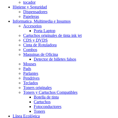
tocador
Higiene y Seguridad
Dispensadores
Papeleras
Informatica, Multimedia e Insumos
Accesorios
Porta Laptop
Cartuchos originales de tinta ink jet
CDS y DVDS
Cinta de Rotuladora
Combos
Maquinas de Oficina
Detector de billetes falsos
Mouses
Pads
Parlantes
Pendrives
Teclados
Toners originales
Toners y Cartuchos Compatibles
Botella de tinta
Cartuchos
Fotoconductores
Toners
Línea Ecológica