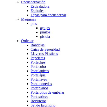
Encuadernación
Espiraladora
Espirales
Tapas para encuadernar
Máquinas
pins
agujas
pinitos
pistola
Ordenar
Bandejas
Cajas de Seguridad
Llaveros Plasticos
Papeleras
Portaclips
Portacubo
Portalapices
Portalápiz
Portallaves
Portamonedas
Portaplanos
Portarollos de embalar
Portasobres
Revisteros
Set de Escritorio