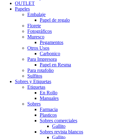
OUTLET
Papeles
Embalaje
Papel de regalo
Florete
Fotográficos
Muresco
Pegamentos
Otros Usos
Carbonico
Para Impresora
Papel en Resma
Para rotafolio
Sulfitos
Sobres y Etiquetas
Etiquetas
En Rollo
Manuales
Sobres
Farmacia
Plasticos
Sobres comerciales
Gallito
Sobres revista blancos
Gallito