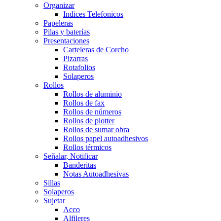
Organizar
Indices Telefonicos
Papeleras
Pilas y baterías
Presentaciones
Carteleras de Corcho
Pizarras
Rotafolios
Solaperos
Rollos
Rollos de aluminio
Rollos de fax
Rollos de números
Rollos de plotter
Rollos de sumar obra
Rollos papel autoadhesivos
Rollos térmicos
Señalar, Notificar
Banderitas
Notas Autoadhesivas
Sillas
Solaperos
Sujetar
Acco
Alfileres