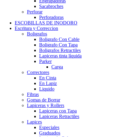
Engrapadoras
Sacabroches
Perforar
Perforadoras
ESCOBILLAS DE INODORO
Escritura y Correccion
Boligrafos
Boligrafo Con Cable
Boligrafo Con Tapa
Boligrafos Retractiles
Lapiceras tinta líquida
Parker
Carga
Correctores
En Cinta
En Lapiz
Liquido
Fibras
Gomas de Borrar
Lapiceras y Rollers
Lapiceras con Tapa
Lapiceras Retractiles
Lapices
Especiales
Graduados