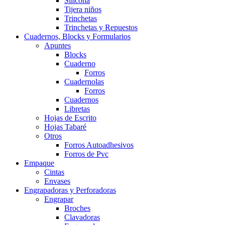
Silicona
Tijera niños
Trinchetas
Trinchetas y Repuestos
Cuadernos, Blocks y Formularios
Apuntes
Blocks
Cuaderno
Forros
Cuadernolas
Forros
Cuadernos
Libretas
Hojas de Escrito
Hojas Tabaré
Otros
Forros Autoadhesivos
Forros de Pvc
Empaque
Cintas
Envases
Engrapadoras y Perforadoras
Engrapar
Broches
Clavadoras