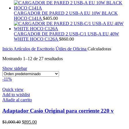
CARGADOR DE PARED 2 USB-A EU 10W BLACK
HOCO C141A
$
405.00
CARGADOR DE PARED 2 USB-C/1 USB-A EU 40W
WHITE HOCO C126A
$
860.00
Inicio
Artículos de Escritorio
Útiles de Oficina
Calculadoras
Mostrando 1–12 de 27 resultados
Show sidebar
-11%
Quick view
Add to wishlist
Añadir al carrito
Adaptador Casio Original para corriente 220 v
El
El
$
1,000.40
$
895.00
precio
precio