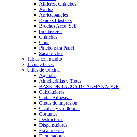
Alfileres, Chinches
Anillos
Aprietapapeles
Bandas Elasticas
Broches Acco, Self
broches self
Chinches
Clips
Pincho para Papel
Sacabroches
Tablas con manito
Tacos y bases
Útiles de Oficina
Agendas
Almohadillas y Tintas
BASE DE TACOS DE ALMANAQUE
Calculadoras
Cintas Adhesivas
Cintas de impresión
Cizallas y Guillotinas
Cortantes
Destructoras
Dispensadores
Escalimetros
Etiquetadoras