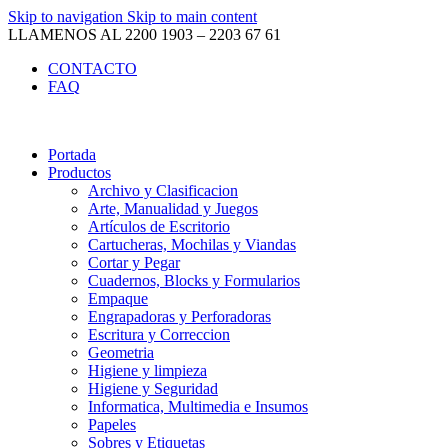
Skip to navigation
Skip to main content
LLAMENOS AL 2200 1903 – 2203 67 61
CONTACTO
FAQ
Portada
Productos
Archivo y Clasificacion
Arte, Manualidad y Juegos
Artículos de Escritorio
Cartucheras, Mochilas y Viandas
Cortar y Pegar
Cuadernos, Blocks y Formularios
Empaque
Engrapadoras y Perforadoras
Escritura y Correccion
Geometria
Higiene y limpieza
Higiene y Seguridad
Informatica, Multimedia e Insumos
Papeles
Sobres y Etiquetas