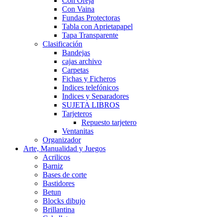
Con Oreja
Con Vaina
Fundas Protectoras
Tabla con Aprietapapel
Tapa Transparente
Clasificación
Bandejas
cajas archivo
Carpetas
Fichas y Ficheros
Indices telefónicos
Indices y Separadores
SUJETA LIBROS
Tarjeteros
Repuesto tarjetero
Ventanitas
Organizador
Arte, Manualidad y Juegos
Acrilicos
Barniz
Bases de corte
Bastidores
Betun
Blocks dibujo
Brillantina