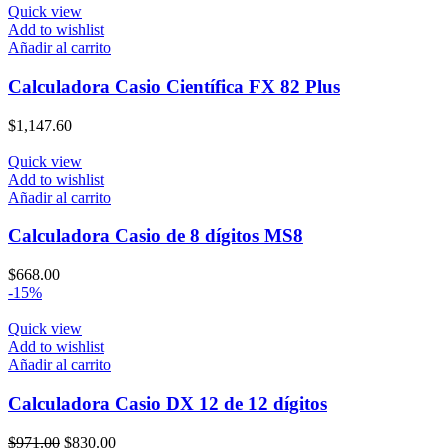
Quick view
Add to wishlist
Añadir al carrito
Calculadora Casio Científica FX 82 Plus
$
1,147.60
Quick view
Add to wishlist
Añadir al carrito
Calculadora Casio de 8 dígitos MS8
$
668.00
-15%
Quick view
Add to wishlist
Añadir al carrito
Calculadora Casio DX 12 de 12 dígitos
El
El
$
971.00
$
830.00