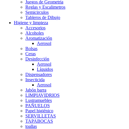
Juegos de Geometria
Reglas y Escalimetros
Semicirculos
Tableros de Dibujo
Higiene y limpieza
Accesorios
Alcoholes
Aromatización
Aerosol
Bolsas
Ceras
Desinfección
Aerosol
Líquidos
Dispensadores
Insecticida
Aerosol
Jabón barra
LIMPIAVIDRIOS
Lustramuebles
PAÑUELOS
Papel higiénico
SERVILLETAS
TAPABOCAS
toallas