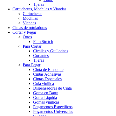
Tijeras
Cartucheras, Mochilas y Viandas
Cartucheras
Mochilas
Viandas
Cintas de rotuladoras
Cortar y Pegar
Otros
Film Stretch
Para Cortar
Cizallas y Guillotinas
Cortantes
Tijeras
Para Pegar
Cinta de Empaque
Cintas Adhesivas
Cintas Especiales
Cola vinilica
Dispensadores de Cinta
Goma en Barra
Goma Liquida
Gomas vinilicas
Pegamentos Especificos
Pegamentos Universales