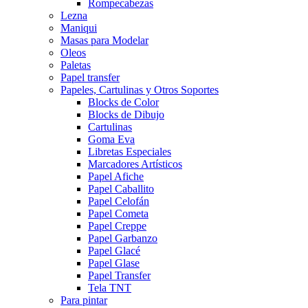
Rompecabezas
Lezna
Maniqui
Masas para Modelar
Oleos
Paletas
Papel transfer
Papeles, Cartulinas y Otros Soportes
Blocks de Color
Blocks de Dibujo
Cartulinas
Goma Eva
Libretas Especiales
Marcadores Artísticos
Papel Afiche
Papel Caballito
Papel Celofán
Papel Cometa
Papel Creppe
Papel Garbanzo
Papel Glacé
Papel Glase
Papel Transfer
Tela TNT
Para pintar