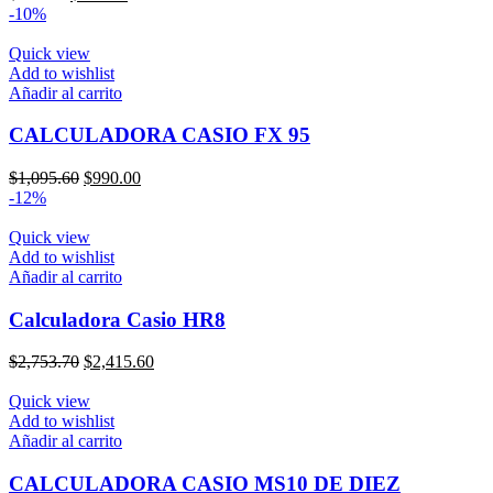
precio
precio
-10%
original
actual
era:
es:
Quick view
$971.00.
$830.00.
Add to wishlist
Añadir al carrito
CALCULADORA CASIO FX 95
El
El
$
1,095.60
$
990.00
precio
precio
-12%
original
actual
era:
es:
Quick view
$1,095.60.
$990.00.
Add to wishlist
Añadir al carrito
Calculadora Casio HR8
El
El
$
2,753.70
$
2,415.60
precio
precio
original
actual
Quick view
era:
es:
Add to wishlist
$2,753.70.
$2,415.60.
Añadir al carrito
CALCULADORA CASIO MS10 DE DIEZ