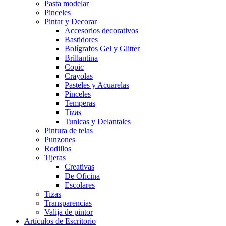
Pasta modelar
Pinceles
Pintar y Decorar
Accesorios decorativos
Bastidores
Bolígrafos Gel y Glitter
Brillantina
Copic
Crayolas
Pasteles y Acuarelas
Pinceles
Temperas
Tizas
Tunicas y Delantales
Pintura de telas
Punzones
Rodillos
Tijeras
Creativas
De Oficina
Escolares
Tizas
Transparencias
Valija de pintor
Artículos de Escritorio