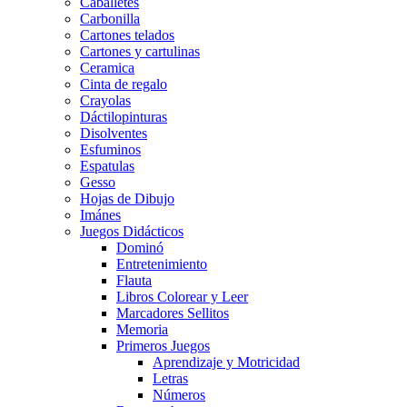
Caballetes
Carbonilla
Cartones telados
Cartones y cartulinas
Ceramica
Cinta de regalo
Crayolas
Dáctilopinturas
Disolventes
Esfuminos
Espatulas
Gesso
Hojas de Dibujo
Imánes
Juegos Didácticos
Dominó
Entretenimiento
Flauta
Libros Colorear y Leer
Marcadores Sellitos
Memoria
Primeros Juegos
Aprendizaje y Motricidad
Letras
Números