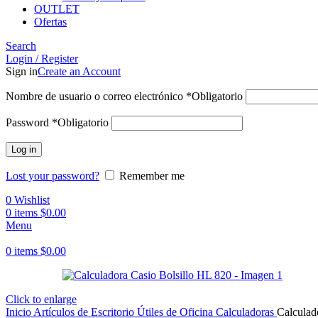
OUTLET
Ofertas
Search
Login / Register
Sign in
Create an Account
Nombre de usuario o correo electrónico
*
Obligatorio
Password
*
Obligatorio
Log in
Lost your password?
Remember me
0
Wishlist
0
items
$
0.00
Menu
0
items
$
0.00
Click to enlarge
Inicio
Artículos de Escritorio
Útiles de Oficina
Calculadoras
Calculad