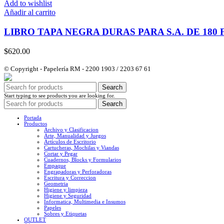
Add to wishlist
Añadir al carrito
LIBRO TAPA NEGRA DURAS PARA S.A. DE 180
$
620.00
© Copyright - Papelería RM - 2200 1903 / 2203 67 61
Search
Start typing to see products you are looking for.
Search
Portada
Productos
Archivo y Clasificacion
Arte, Manualidad y Juegos
Artículos de Escritorio
Cartucheras, Mochilas y Viandas
Cortar y Pegar
Cuadernos, Blocks y Formularios
Empaque
Engrapadoras y Perforadoras
Escritura y Correccion
Geometria
Higiene y limpieza
Higiene y Seguridad
Informatica, Multimedia e Insumos
Papeles
Sobres y Etiquetas
OUTLET