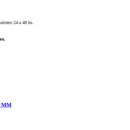
uientes 24 a 48 hs.
eo.
0 MM