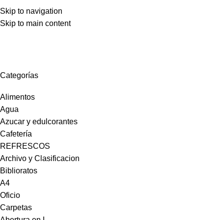
LAMENOS AL 2200 1903 – 2203 67 61
Skip to navigation
Skip to main content
Espatulas
Categorías
Alimentos
Agua
Azucar y edulcorantes
Cafetería
REFRESCOS
Archivo y Clasificacion
Biblioratos
A4
Oficio
Carpetas
Abertura en L