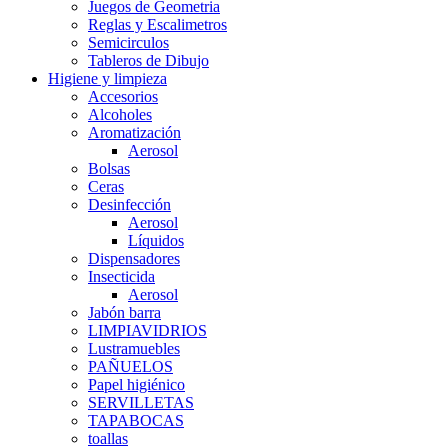
Juegos de Geometria
Reglas y Escalimetros
Semicirculos
Tableros de Dibujo
Higiene y limpieza
Accesorios
Alcoholes
Aromatización
Aerosol
Bolsas
Ceras
Desinfección
Aerosol
Líquidos
Dispensadores
Insecticida
Aerosol
Jabón barra
LIMPIAVIDRIOS
Lustramuebles
PAÑUELOS
Papel higiénico
SERVILLETAS
TAPABOCAS
toallas