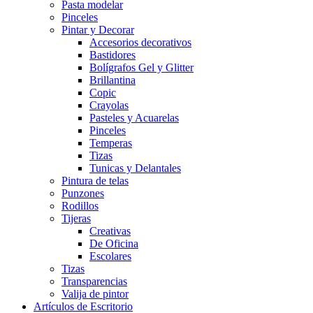
Pasta modelar
Pinceles
Pintar y Decorar
Accesorios decorativos
Bastidores
Bolígrafos Gel y Glitter
Brillantina
Copic
Crayolas
Pasteles y Acuarelas
Pinceles
Temperas
Tizas
Tunicas y Delantales
Pintura de telas
Punzones
Rodillos
Tijeras
Creativas
De Oficina
Escolares
Tizas
Transparencias
Valija de pintor
Artículos de Escritorio