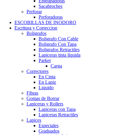
Engrapadoras
Sacabroches
Perforar
Perforadoras
ESCOBILLAS DE INODORO
Escritura y Correccion
Boligrafos
Boligrafo Con Cable
Boligrafo Con Tapa
Boligrafos Retractiles
Lapiceras tinta líquida
Parker
Carga
Correctores
En Cinta
En Lapiz
Liquido
Fibras
Gomas de Borrar
Lapiceras y Rollers
Lapiceras con Tapa
Lapiceras Retractiles
Lapices
Especiales
Graduados