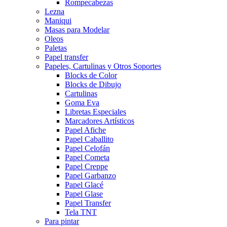
Rompecabezas
Lezna
Maniqui
Masas para Modelar
Oleos
Paletas
Papel transfer
Papeles, Cartulinas y Otros Soportes
Blocks de Color
Blocks de Dibujo
Cartulinas
Goma Eva
Libretas Especiales
Marcadores Artísticos
Papel Afiche
Papel Caballito
Papel Celofán
Papel Cometa
Papel Creppe
Papel Garbanzo
Papel Glacé
Papel Glase
Papel Transfer
Tela TNT
Para pintar