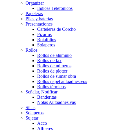
Organizar
Indices Telefonicos
Papeleras
Pilas y baterías
Presentaciones
Carteleras de Corcho
Pizarras
Rotafolios
Solaperos
Rollos
Rollos de aluminio
Rollos de fax
Rollos de números
Rollos de plotter
Rollos de sumar obra
Rollos papel autoadhesivos
Rollos térmicos
Señalar, Notificar
Banderitas
Notas Autoadhesivas
Sillas
Solaperos
Sujetar
Acco
Alfileres