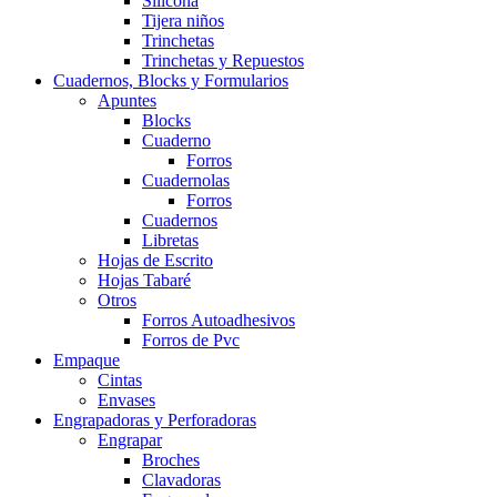
Silicona
Tijera niños
Trinchetas
Trinchetas y Repuestos
Cuadernos, Blocks y Formularios
Apuntes
Blocks
Cuaderno
Forros
Cuadernolas
Forros
Cuadernos
Libretas
Hojas de Escrito
Hojas Tabaré
Otros
Forros Autoadhesivos
Forros de Pvc
Empaque
Cintas
Envases
Engrapadoras y Perforadoras
Engrapar
Broches
Clavadoras