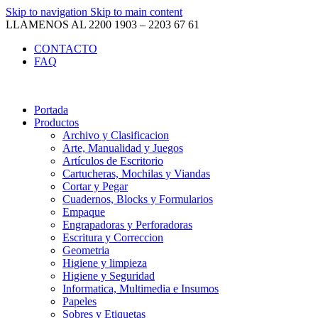
Skip to navigation
Skip to main content
LLAMENOS AL 2200 1903 – 2203 67 61
CONTACTO
FAQ
Portada
Productos
Archivo y Clasificacion
Arte, Manualidad y Juegos
Artículos de Escritorio
Cartucheras, Mochilas y Viandas
Cortar y Pegar
Cuadernos, Blocks y Formularios
Empaque
Engrapadoras y Perforadoras
Escritura y Correccion
Geometria
Higiene y limpieza
Higiene y Seguridad
Informatica, Multimedia e Insumos
Papeles
Sobres y Etiquetas