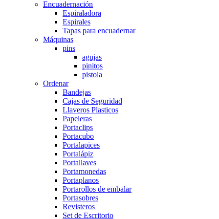
Encuadernación
Espiraladora
Espirales
Tapas para encuadernar
Máquinas
pins
agujas
pinitos
pistola
Ordenar
Bandejas
Cajas de Seguridad
Llaveros Plasticos
Papeleras
Portaclips
Portacubo
Portalapices
Portalápiz
Portallaves
Portamonedas
Portaplanos
Portarollos de embalar
Portasobres
Revisteros
Set de Escritorio