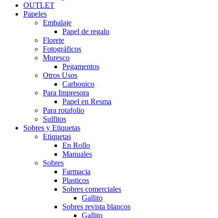
OUTLET
Papeles
Embalaje
Papel de regalo
Florete
Fotográficos
Muresco
Pegamentos
Otros Usos
Carbonico
Para Impresora
Papel en Resma
Para rotafolio
Sulfitos
Sobres y Etiquetas
Etiquetas
En Rollo
Manuales
Sobres
Farmacia
Plasticos
Sobres comerciales
Gallito
Sobres revista blancos
Gallito