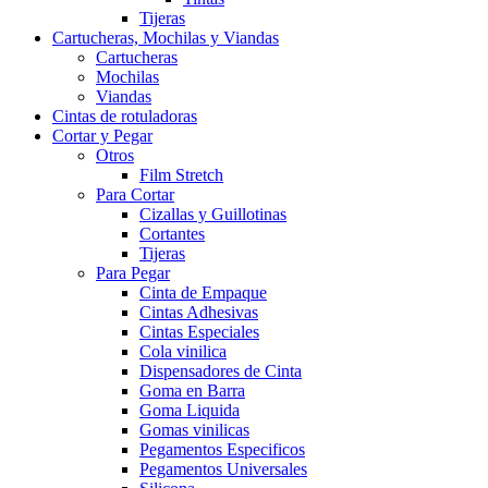
Tijeras
Cartucheras, Mochilas y Viandas
Cartucheras
Mochilas
Viandas
Cintas de rotuladoras
Cortar y Pegar
Otros
Film Stretch
Para Cortar
Cizallas y Guillotinas
Cortantes
Tijeras
Para Pegar
Cinta de Empaque
Cintas Adhesivas
Cintas Especiales
Cola vinilica
Dispensadores de Cinta
Goma en Barra
Goma Liquida
Gomas vinilicas
Pegamentos Especificos
Pegamentos Universales