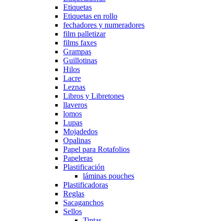
Etiquetas
Etiquetas en rollo
fechadores y numeradores
film palletizar
films faxes
Grampas
Guillotinas
Hilos
Lacre
Leznas
Libros y Libretones
llaveros
lomos
Lupas
Mojadedos
Opalinas
Papel para Rotafolios
Papeleras
Plastificación
láminas pouches
Plastificadoras
Reglas
Sacaganchos
Sellos
Tintas