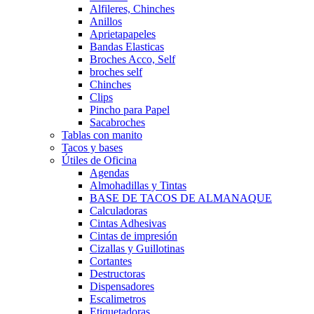
Alfileres, Chinches
Anillos
Aprietapapeles
Bandas Elasticas
Broches Acco, Self
broches self
Chinches
Clips
Pincho para Papel
Sacabroches
Tablas con manito
Tacos y bases
Útiles de Oficina
Agendas
Almohadillas y Tintas
BASE DE TACOS DE ALMANAQUE
Calculadoras
Cintas Adhesivas
Cintas de impresión
Cizallas y Guillotinas
Cortantes
Destructoras
Dispensadores
Escalimetros
Etiquetadoras