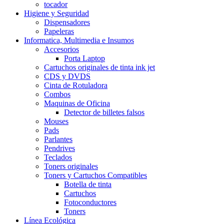
tocador
Higiene y Seguridad
Dispensadores
Papeleras
Informatica, Multimedia e Insumos
Accesorios
Porta Laptop
Cartuchos originales de tinta ink jet
CDS y DVDS
Cinta de Rotuladora
Combos
Maquinas de Oficina
Detector de billetes falsos
Mouses
Pads
Parlantes
Pendrives
Teclados
Toners originales
Toners y Cartuchos Compatibles
Botella de tinta
Cartuchos
Fotoconductores
Toners
Línea Ecológica