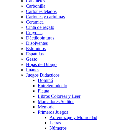
Caballetes
Carbonilla
Cartones telados
Cartones y cartulinas
Ceramica
Cinta de regalo
Crayolas
Dáctilopinturas
Disolventes
Esfuminos
Espatulas
Gesso
Hojas de Dibujo
Imánes
Juegos Didácticos
Dominó
Entretenimiento
Flauta
Libros Colorear y Leer
Marcadores Sellitos
Memoria
Primeros Juegos
Aprendizaje y Motricidad
Letras
Números