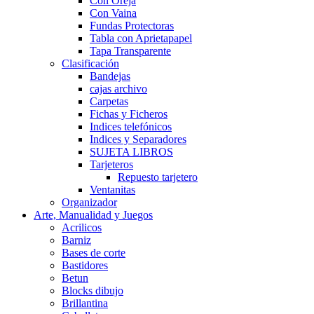
Con Oreja
Con Vaina
Fundas Protectoras
Tabla con Aprietapapel
Tapa Transparente
Clasificación
Bandejas
cajas archivo
Carpetas
Fichas y Ficheros
Indices telefónicos
Indices y Separadores
SUJETA LIBROS
Tarjeteros
Repuesto tarjetero
Ventanitas
Organizador
Arte, Manualidad y Juegos
Acrilicos
Barniz
Bases de corte
Bastidores
Betun
Blocks dibujo
Brillantina