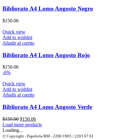
Bibliorato A4 Lomo Angosto Negro
$
150.06
Quick view
Add to wishlist
Añadir al carrito
Bibliorato A4 Lomo Angosto Rojo
$
150.06
-6%
Quick view
Add to wishlist
Añadir al carrito
Bibliorato A4 Lomo Angosto Verde
El
El
$
159.00
$
150.06
precio
precio
Load more products
original
actual
Loading...
era:
es:
© Copyright - Papelería RM - 2200 1903 / 2203 67 61