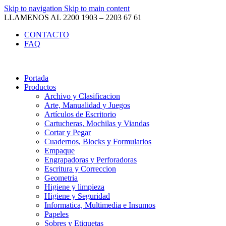
Skip to navigation
Skip to main content
LLAMENOS AL 2200 1903 – 2203 67 61
CONTACTO
FAQ
Portada
Productos
Archivo y Clasificacion
Arte, Manualidad y Juegos
Artículos de Escritorio
Cartucheras, Mochilas y Viandas
Cortar y Pegar
Cuadernos, Blocks y Formularios
Empaque
Engrapadoras y Perforadoras
Escritura y Correccion
Geometria
Higiene y limpieza
Higiene y Seguridad
Informatica, Multimedia e Insumos
Papeles
Sobres y Etiquetas