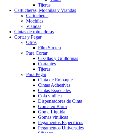
Tijeras
Cartucheras, Mochilas y Viandas
Cartucheras
Mochilas
Viandas
Cintas de rotuladoras
Cortar y Pegar
Otros
Film Stretch
Para Cortar
Cizallas y Guillotinas
Cortantes
Tijeras
Para Pegar
Cinta de Empaque
Cintas Adhesivas
Cintas Especiales
Cola vinilica
Dispensadores de Cinta
Goma en Barra
Goma Liquida
Gomas vinilicas
Pegamentos Especificos
Pegamentos Universales