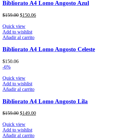
Bibliorato A4 Lomo Angosto Azul
El
El
$
159.00
$
150.06
precio
precio
original
actual
Quick view
era:
es:
Add to wishlist
$159.00.
$150.06.
Añadir al carrito
Bibliorato A4 Lomo Angosto Celeste
$
150.06
-6%
Quick view
Add to wishlist
Añadir al carrito
Bibliorato A4 Lomo Angosto Lila
El
El
$
159.00
$
149.00
precio
precio
original
actual
Quick view
era:
es:
Add to wishlist
$159.00.
$149.00.
Añadir al carrito