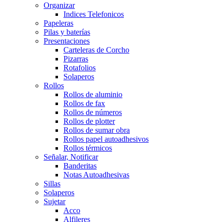
Organizar
Indices Telefonicos
Papeleras
Pilas y baterías
Presentaciones
Carteleras de Corcho
Pizarras
Rotafolios
Solaperos
Rollos
Rollos de aluminio
Rollos de fax
Rollos de números
Rollos de plotter
Rollos de sumar obra
Rollos papel autoadhesivos
Rollos térmicos
Señalar, Notificar
Banderitas
Notas Autoadhesivas
Sillas
Solaperos
Sujetar
Acco
Alfileres