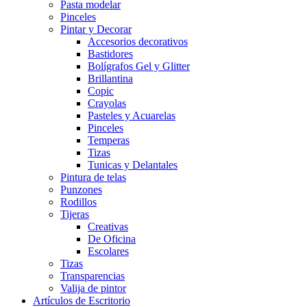
Pasta modelar
Pinceles
Pintar y Decorar
Accesorios decorativos
Bastidores
Bolígrafos Gel y Glitter
Brillantina
Copic
Crayolas
Pasteles y Acuarelas
Pinceles
Temperas
Tizas
Tunicas y Delantales
Pintura de telas
Punzones
Rodillos
Tijeras
Creativas
De Oficina
Escolares
Tizas
Transparencias
Valija de pintor
Artículos de Escritorio