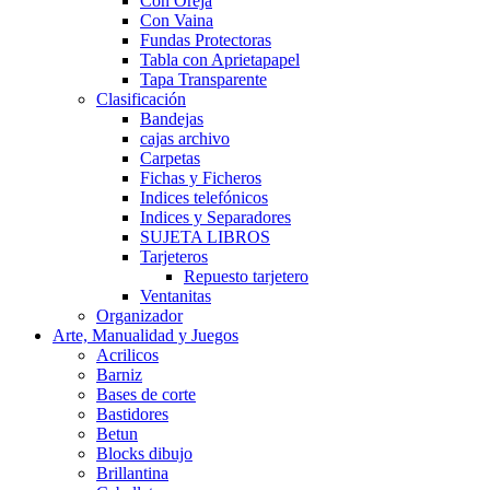
Con Oreja
Con Vaina
Fundas Protectoras
Tabla con Aprietapapel
Tapa Transparente
Clasificación
Bandejas
cajas archivo
Carpetas
Fichas y Ficheros
Indices telefónicos
Indices y Separadores
SUJETA LIBROS
Tarjeteros
Repuesto tarjetero
Ventanitas
Organizador
Arte, Manualidad y Juegos
Acrilicos
Barniz
Bases de corte
Bastidores
Betun
Blocks dibujo
Brillantina