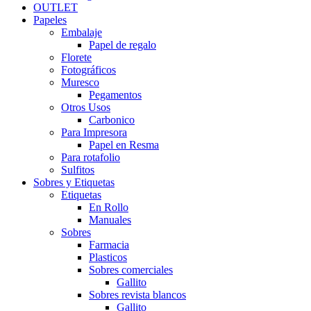
OUTLET
Papeles
Embalaje
Papel de regalo
Florete
Fotográficos
Muresco
Pegamentos
Otros Usos
Carbonico
Para Impresora
Papel en Resma
Para rotafolio
Sulfitos
Sobres y Etiquetas
Etiquetas
En Rollo
Manuales
Sobres
Farmacia
Plasticos
Sobres comerciales
Gallito
Sobres revista blancos
Gallito