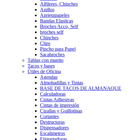
Alfileres, Chinches
Anillos
Aprietapapeles
Bandas Elasticas
Broches Acco, Self
broches self
Chinches
Clips
Pincho para Papel
Sacabroches
Tablas con manito
Tacos y bases
Útiles de Oficina
Agendas
Almohadillas y Tintas
BASE DE TACOS DE ALMANAQUE
Calculadoras
Cintas Adhesivas
Cintas de impresión
Cizallas y Guillotinas
Cortantes
Destructoras
Dispensadores
Escalimetros
Etiquetadoras