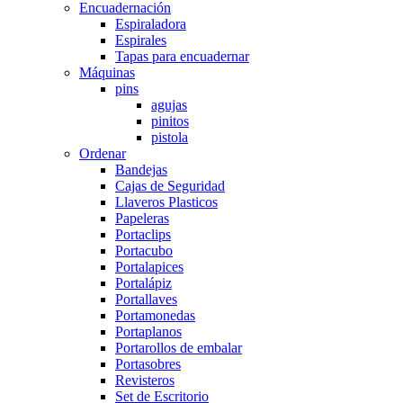
Encuadernación
Espiraladora
Espirales
Tapas para encuadernar
Máquinas
pins
agujas
pinitos
pistola
Ordenar
Bandejas
Cajas de Seguridad
Llaveros Plasticos
Papeleras
Portaclips
Portacubo
Portalapices
Portalápiz
Portallaves
Portamonedas
Portaplanos
Portarollos de embalar
Portasobres
Revisteros
Set de Escritorio