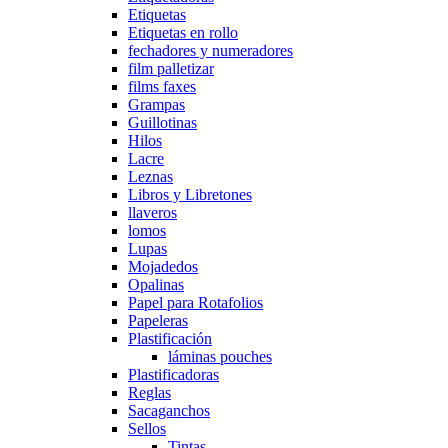
Etiquetas
Etiquetas en rollo
fechadores y numeradores
film palletizar
films faxes
Grampas
Guillotinas
Hilos
Lacre
Leznas
Libros y Libretones
llaveros
lomos
Lupas
Mojadedos
Opalinas
Papel para Rotafolios
Papeleras
Plastificación
láminas pouches
Plastificadoras
Reglas
Sacaganchos
Sellos
Tintas