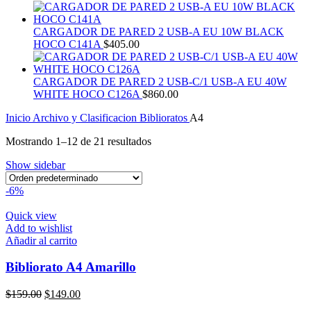
CARGADOR DE PARED 2 USB-A EU 10W BLACK
HOCO C141A
$
405.00
CARGADOR DE PARED 2 USB-C/1 USB-A EU 40W
WHITE HOCO C126A
$
860.00
Inicio
Archivo y Clasificacion
Biblioratos
A4
Mostrando 1–12 de 21 resultados
Show sidebar
-6%
Quick view
Add to wishlist
Añadir al carrito
Bibliorato A4 Amarillo
El
El
$
159.00
$
149.00
precio
precio