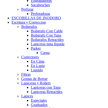
Engrapadoras
Sacabroches
Perforar
Perforadoras
ESCOBILLAS DE INODORO
Escritura y Correccion
Boligrafos
Boligrafo Con Cable
Boligrafo Con Tapa
Boligrafos Retractiles
Lapiceras tinta líquida
Parker
Carga
Correctores
En Cinta
En Lapiz
Liquido
Fibras
Gomas de Borrar
Lapiceras y Rollers
Lapiceras con Tapa
Lapiceras Retractiles
Lapices
Especiales
Graduados