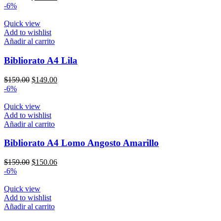
precio
precio
-6%
original
actual
era:
es:
Quick view
$159.00.
$150.06.
Add to wishlist
Añadir al carrito
Bibliorato A4 Lila
El
El
$
159.00
$
149.00
precio
precio
-6%
original
actual
era:
es:
Quick view
$159.00.
$149.00.
Add to wishlist
Añadir al carrito
Bibliorato A4 Lomo Angosto Amarillo
El
El
$
159.00
$
150.06
precio
precio
-6%
original
actual
era:
es:
Quick view
$159.00.
$150.06.
Add to wishlist
Añadir al carrito