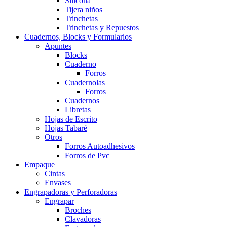
Silicona
Tijera niños
Trinchetas
Trinchetas y Repuestos
Cuadernos, Blocks y Formularios
Apuntes
Blocks
Cuaderno
Forros
Cuadernolas
Forros
Cuadernos
Libretas
Hojas de Escrito
Hojas Tabaré
Otros
Forros Autoadhesivos
Forros de Pvc
Empaque
Cintas
Envases
Engrapadoras y Perforadoras
Engrapar
Broches
Clavadoras