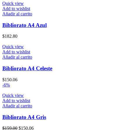
original
actual
Quick view
era:
es:
Add to wishlist
$159.00.
$149.00.
Añadir al carrito
Bibliorato A4 Azul
$
182.80
Quick view
Add to wishlist
Añadir al carrito
Bibliorato A4 Celeste
$
150.06
-6%
Quick view
Add to wishlist
Añadir al carrito
Bibliorato A4 Gris
El
El
$
159.00
$
150.06