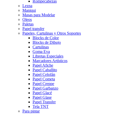
Rompecabezas
Lezna
Maniqui
Masas para Modelar
Oleos
Paletas
Papel transfer
Papeles, Cartulinas y Otros Soportes
Blocks de Color
Blocks de Dibujo
Cartulinas
Goma Eva
Libretas Especiales
Marcadores Artísticos
Papel Afiche
Papel Caballito
Papel Celofán
Papel Cometa
Papel Creppe
Papel Garbanzo
Papel Glacé
Papel Glase
Papel Transfer
Tela TNT
Para pintar