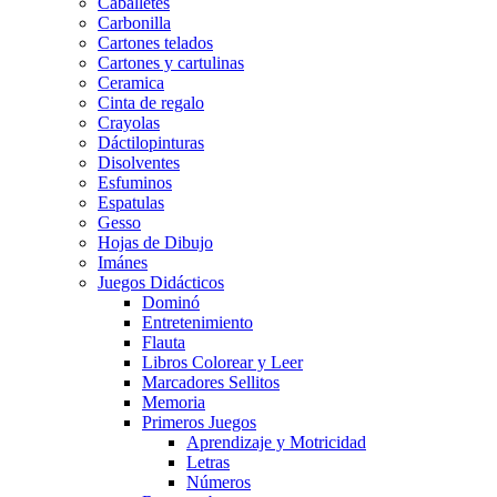
Caballetes
Carbonilla
Cartones telados
Cartones y cartulinas
Ceramica
Cinta de regalo
Crayolas
Dáctilopinturas
Disolventes
Esfuminos
Espatulas
Gesso
Hojas de Dibujo
Imánes
Juegos Didácticos
Dominó
Entretenimiento
Flauta
Libros Colorear y Leer
Marcadores Sellitos
Memoria
Primeros Juegos
Aprendizaje y Motricidad
Letras
Números