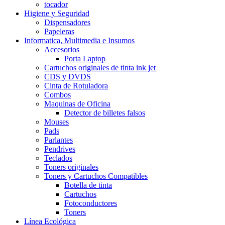
tocador
Higiene y Seguridad
Dispensadores
Papeleras
Informatica, Multimedia e Insumos
Accesorios
Porta Laptop
Cartuchos originales de tinta ink jet
CDS y DVDS
Cinta de Rotuladora
Combos
Maquinas de Oficina
Detector de billetes falsos
Mouses
Pads
Parlantes
Pendrives
Teclados
Toners originales
Toners y Cartuchos Compatibles
Botella de tinta
Cartuchos
Fotoconductores
Toners
Línea Ecológica