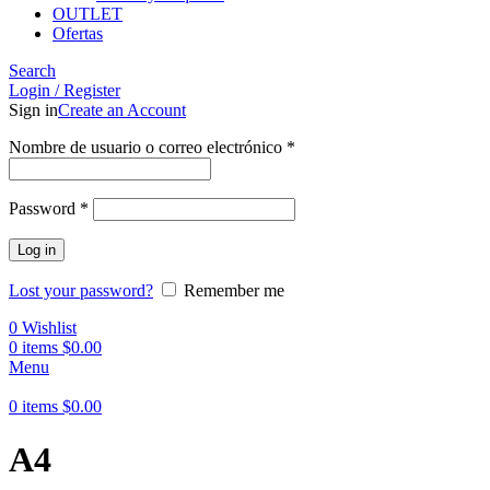
OUTLET
Ofertas
Search
Login / Register
Sign in
Create an Account
Obligatorio
Nombre de usuario o correo electrónico
*
Obligatorio
Password
*
Log in
Lost your password?
Remember me
0
Wishlist
0
items
$
0.00
Menu
0
items
$
0.00
A4