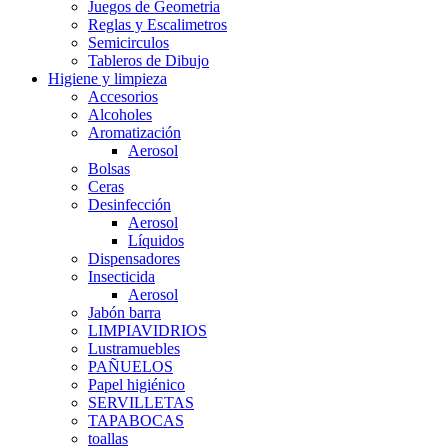
Juegos de Geometria
Reglas y Escalimetros
Semicirculos
Tableros de Dibujo
Higiene y limpieza
Accesorios
Alcoholes
Aromatización
Aerosol
Bolsas
Ceras
Desinfección
Aerosol
Líquidos
Dispensadores
Insecticida
Aerosol
Jabón barra
LIMPIAVIDRIOS
Lustramuebles
PAÑUELOS
Papel higiénico
SERVILLETAS
TAPABOCAS
toallas