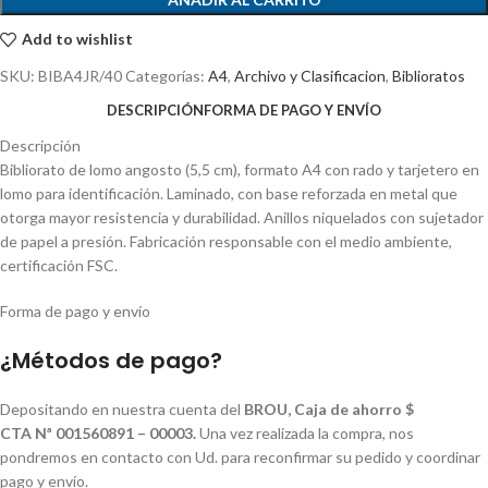
Add to wishlist
SKU:
BIBA4JR/40
Categorías:
A4
,
Archivo y Clasificacion
,
Biblioratos
DESCRIPCIÓN
FORMA DE PAGO Y ENVÍO
Descripción
Bibliorato de lomo angosto (5,5 cm), formato A4 con rado y tarjetero en
lomo para identificación. Laminado, con base reforzada en metal que
otorga mayor resistencia y durabilidad. Anillos niquelados con sujetador
de papel a presión. Fabricación responsable con el medio ambiente,
certificación FSC.
Forma de pago y envío
¿Métodos de pago?
Depositando en nuestra cuenta del
BROU, Caja de ahorro $
CTA Nª 001560891 – 00003.
Una vez realizada la compra, nos
pondremos en contacto con Ud. para reconfirmar su pedido y coordinar
pago y envío.