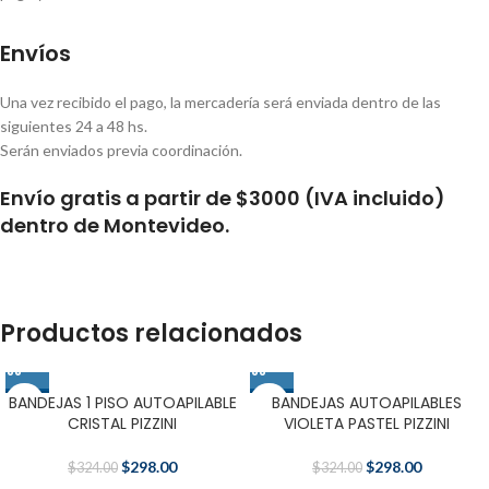
Envíos
Una vez recibido el pago, la mercadería será enviada dentro de las
siguientes 24 a 48 hs.
Serán enviados previa coordinación.
Envío gratis a partir de $3000 (IVA incluido)
dentro de Montevideo.
Productos relacionados
BANDEJAS 1 PISO AUTOAPILABLE
BANDEJAS AUTOAPILABLES
-8%
-8%
CRISTAL PIZZINI
VIOLETA PASTEL PIZZINI
$
298.00
$
298.00
$
324.00
$
324.00