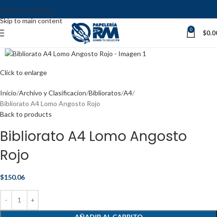
Skip to navigation
Skip to main content
0
$
0.0
Click to enlarge
Inicio
Archivo y Clasificacion
Biblioratos
A4
Bibliorato A4 Lomo Angosto Rojo
Back to products
Bibliorato A4 Lomo Angosto
Rojo
$
150.06
AÑADIR AL CARRITO