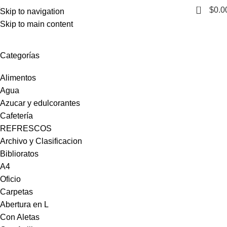
0
$
0.0
Skip to navigation
Skip to main content
Tecnología y telefonía
Categorías
Alimentos
Agua
Azucar y edulcorantes
Cafetería
REFRESCOS
Archivo y Clasificacion
Biblioratos
A4
Oficio
Carpetas
Abertura en L
Con Aletas