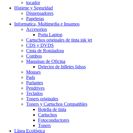
tocador
Higiene y Seguridad
Dispensadores
Papeleras
Informatica, Multimedia e Insumos
Accesorios
Porta Laptop
Cartuchos originales de tinta ink jet
CDS y DVDS
Cinta de Rotuladora
Combos
Maquinas de Oficina
Detector de billetes falsos
Mouses
Pads
Parlantes
Pendrives
Teclados
Toners originales
Toners y Cartuchos Compatibles
Botella de tinta
Cartuchos
Fotoconductores
Toners
Línea Ecológica