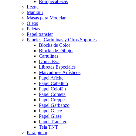
Rompecabezas
Lezna
Maniqui
Masas para Modelar
Oleos
Paletas
Papel transfer
Papeles, Cartulinas y Otros Soportes
Blocks de Color
Blocks de Dibujo
Cartulinas
Goma Eva
Libretas Especiales
Marcadores Artísticos
Papel Afiche
Papel Caballito
Papel Celofán
Papel Cometa
Papel Creppe
Papel Garbanzo
Papel Glacé
Papel Glase
Papel Transfer
Tela TNT
Para pintar