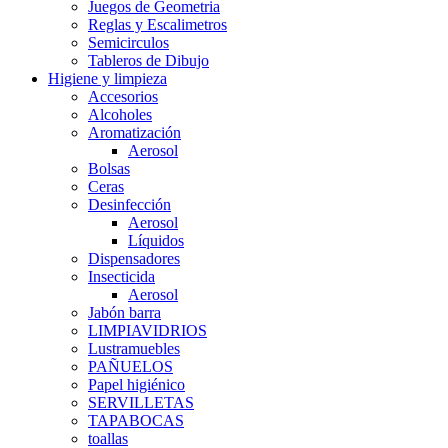
Juegos de Geometria
Reglas y Escalimetros
Semicirculos
Tableros de Dibujo
Higiene y limpieza
Accesorios
Alcoholes
Aromatización
Aerosol
Bolsas
Ceras
Desinfección
Aerosol
Líquidos
Dispensadores
Insecticida
Aerosol
Jabón barra
LIMPIAVIDRIOS
Lustramuebles
PAÑUELOS
Papel higiénico
SERVILLETAS
TAPABOCAS
toallas