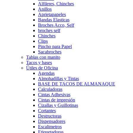
Alfileres, Chinches
Anillos
Aprietapapeles
Bandas Elasticas
Broches Acco, Self
broches self
Chinches
Clips
Pincho para Papel
Sacabroches
Tablas con manito
Tacos y bases
Útiles de Oficina
Agendas
Almohadillas y Tintas
BASE DE TACOS DE ALMANAQUE
Calculadoras
Cintas Adhesivas
Cintas de impresión
Cizallas y Guillotinas
Cortantes
Destructoras
Dispensadores
Escalimetros
Etiquetadoras