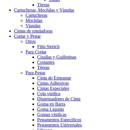
Tijeras
Cartucheras, Mochilas y Viandas
Cartucheras
Mochilas
Viandas
Cintas de rotuladoras
Cortar y Pegar
Otros
Film Stretch
Para Cortar
Cizallas y Guillotinas
Cortantes
Tijeras
Para Pegar
Cinta de Empaque
Cintas Adhesivas
Cintas Especiales
Cola vinilica
Dispensadores de Cinta
Goma en Barra
Goma Liquida
Gomas vinilicas
Pegamentos Especificos
Pegamentos Universales