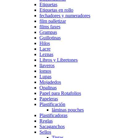
Etiquetas
Etiquetas en rollo
fechadores y numeradores
film palletizar
films faxes
Grampas
Guillotinas
Hilos
Lacre
Leznas
Libros y Libretones
llaveros
lomos
Lupas
Mojadedos
Opalinas
Papel para Rotafolios
Papeleras
Plastificación
láminas pouches
Plastificadoras
Reglas
Sacaganchos
Sellos
Tintas