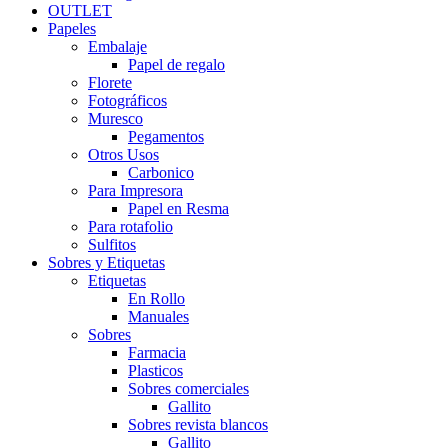
OUTLET
Papeles
Embalaje
Papel de regalo
Florete
Fotográficos
Muresco
Pegamentos
Otros Usos
Carbonico
Para Impresora
Papel en Resma
Para rotafolio
Sulfitos
Sobres y Etiquetas
Etiquetas
En Rollo
Manuales
Sobres
Farmacia
Plasticos
Sobres comerciales
Gallito
Sobres revista blancos
Gallito