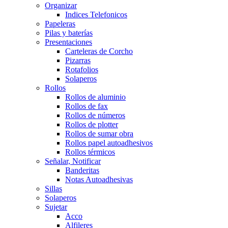
Organizar
Indices Telefonicos
Papeleras
Pilas y baterías
Presentaciones
Carteleras de Corcho
Pizarras
Rotafolios
Solaperos
Rollos
Rollos de aluminio
Rollos de fax
Rollos de números
Rollos de plotter
Rollos de sumar obra
Rollos papel autoadhesivos
Rollos térmicos
Señalar, Notificar
Banderitas
Notas Autoadhesivas
Sillas
Solaperos
Sujetar
Acco
Alfileres