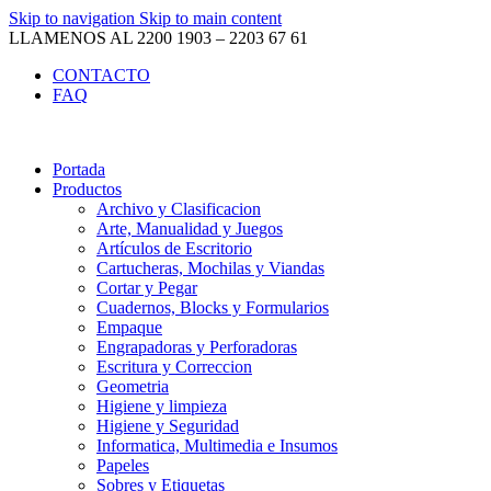
Skip to navigation
Skip to main content
LLAMENOS AL 2200 1903 – 2203 67 61
CONTACTO
FAQ
Portada
Productos
Archivo y Clasificacion
Arte, Manualidad y Juegos
Artículos de Escritorio
Cartucheras, Mochilas y Viandas
Cortar y Pegar
Cuadernos, Blocks y Formularios
Empaque
Engrapadoras y Perforadoras
Escritura y Correccion
Geometria
Higiene y limpieza
Higiene y Seguridad
Informatica, Multimedia e Insumos
Papeles
Sobres y Etiquetas