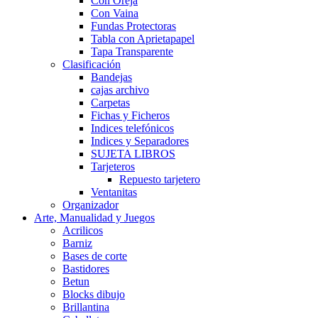
Con Oreja
Con Vaina
Fundas Protectoras
Tabla con Aprietapapel
Tapa Transparente
Clasificación
Bandejas
cajas archivo
Carpetas
Fichas y Ficheros
Indices telefónicos
Indices y Separadores
SUJETA LIBROS
Tarjeteros
Repuesto tarjetero
Ventanitas
Organizador
Arte, Manualidad y Juegos
Acrilicos
Barniz
Bases de corte
Bastidores
Betun
Blocks dibujo
Brillantina