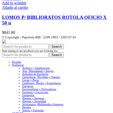
Add to wishlist
Añadir al carrito
LOMOS P/ BIBLIORATOS ROTOLA OFICIO X
50 u
$
841.80
© Copyright - Papelería RM - 2200 1903 / 2203 67 61
Search
Start typing to see products you are looking for.
Search
Portada
Productos
Archivo y Clasificacion
Arte, Manualidad y Juegos
Artículos de Escritorio
Cartucheras, Mochilas y Viandas
Cortar y Pegar
Cuadernos, Blocks y Formularios
Empaque
Engrapadoras y Perforadoras
Escritura y Correccion
Geometria
Higiene y limpieza
Higiene y Seguridad
Informatica, Multimedia e Insumos
Papeles
Sobres y Etiquetas