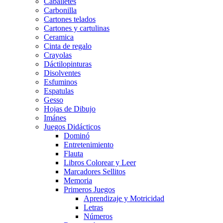
Caballetes
Carbonilla
Cartones telados
Cartones y cartulinas
Ceramica
Cinta de regalo
Crayolas
Dáctilopinturas
Disolventes
Esfuminos
Espatulas
Gesso
Hojas de Dibujo
Imánes
Juegos Didácticos
Dominó
Entretenimiento
Flauta
Libros Colorear y Leer
Marcadores Sellitos
Memoria
Primeros Juegos
Aprendizaje y Motricidad
Letras
Números