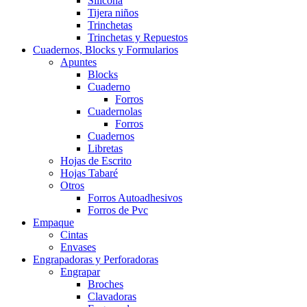
Silicona
Tijera niños
Trinchetas
Trinchetas y Repuestos
Cuadernos, Blocks y Formularios
Apuntes
Blocks
Cuaderno
Forros
Cuadernolas
Forros
Cuadernos
Libretas
Hojas de Escrito
Hojas Tabaré
Otros
Forros Autoadhesivos
Forros de Pvc
Empaque
Cintas
Envases
Engrapadoras y Perforadoras
Engrapar
Broches
Clavadoras