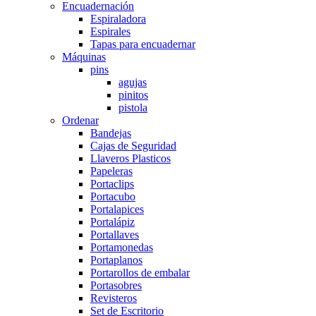
Encuadernación
Espiraladora
Espirales
Tapas para encuadernar
Máquinas
pins
agujas
pinitos
pistola
Ordenar
Bandejas
Cajas de Seguridad
Llaveros Plasticos
Papeleras
Portaclips
Portacubo
Portalapices
Portalápiz
Portallaves
Portamonedas
Portaplanos
Portarollos de embalar
Portasobres
Revisteros
Set de Escritorio