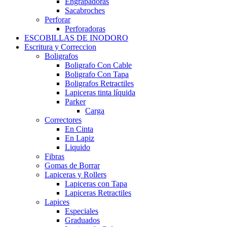
Engrapadoras
Sacabroches
Perforar
Perforadoras
ESCOBILLAS DE INODORO
Escritura y Correccion
Boligrafos
Boligrafo Con Cable
Boligrafo Con Tapa
Boligrafos Retractiles
Lapiceras tinta líquida
Parker
Carga
Correctores
En Cinta
En Lapiz
Liquido
Fibras
Gomas de Borrar
Lapiceras y Rollers
Lapiceras con Tapa
Lapiceras Retractiles
Lapices
Especiales
Graduados