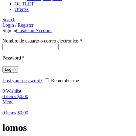
OUTLET
Ofertas
Search
Login / Register
Sign in
Create an Account
Obligatorio
Nombre de usuario o correo electrónico
*
Obligatorio
Password
*
Log in
Lost your password?
Remember me
0
Wishlist
0
items
$
0.00
Menu
0
items
$
0.00
lomos