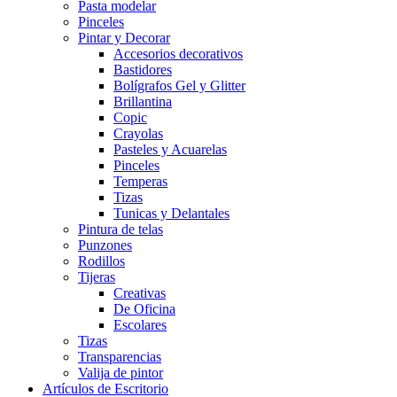
Pasta modelar
Pinceles
Pintar y Decorar
Accesorios decorativos
Bastidores
Bolígrafos Gel y Glitter
Brillantina
Copic
Crayolas
Pasteles y Acuarelas
Pinceles
Temperas
Tizas
Tunicas y Delantales
Pintura de telas
Punzones
Rodillos
Tijeras
Creativas
De Oficina
Escolares
Tizas
Transparencias
Valija de pintor
Artículos de Escritorio