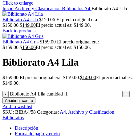
Click to enlarge
Inicio
Archivo y Clasificacion
Biblioratos
A4
Bibliorato A4 Lila
Bibliorato A4 Lila
$
150.06
El precio original era:
$150.06.
$
149.00
El precio actual es: $149.00.
Back to products
Bibliorato A4 Gris
$
159.00
El precio original era:
$159.00.
$
150.06
El precio actual es: $150.06.
Bibliorato A4 Lila
$
159.00
El precio original era: $159.00.
$
149.00
El precio actual es:
$149.00.
Bibliorato A4 Lila cantidad
Añadir al carrito
Add to wishlist
SKU:
BIBA4/58
Categorías:
A4
,
Archivo y Clasificacion
,
Biblioratos
Descripción
Forma de pago y envío