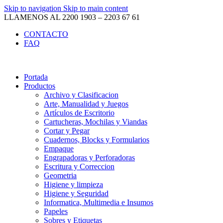
Skip to navigation
Skip to main content
LLAMENOS AL 2200 1903 – 2203 67 61
CONTACTO
FAQ
Portada
Productos
Archivo y Clasificacion
Arte, Manualidad y Juegos
Artículos de Escritorio
Cartucheras, Mochilas y Viandas
Cortar y Pegar
Cuadernos, Blocks y Formularios
Empaque
Engrapadoras y Perforadoras
Escritura y Correccion
Geometria
Higiene y limpieza
Higiene y Seguridad
Informatica, Multimedia e Insumos
Papeles
Sobres y Etiquetas