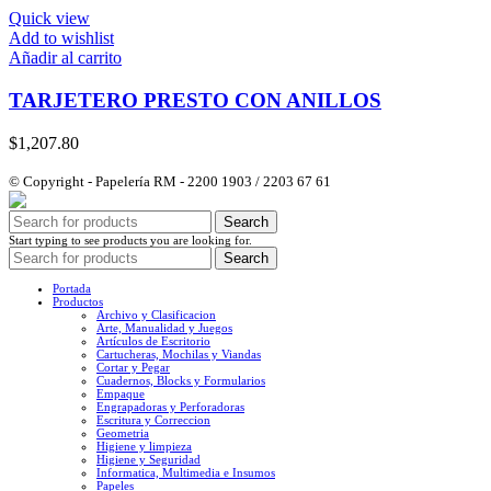
Quick view
Add to wishlist
Añadir al carrito
TARJETERO PRESTO CON ANILLOS
$
1,207.80
© Copyright - Papelería RM - 2200 1903 / 2203 67 61
Search
Start typing to see products you are looking for.
Search
Portada
Productos
Archivo y Clasificacion
Arte, Manualidad y Juegos
Artículos de Escritorio
Cartucheras, Mochilas y Viandas
Cortar y Pegar
Cuadernos, Blocks y Formularios
Empaque
Engrapadoras y Perforadoras
Escritura y Correccion
Geometria
Higiene y limpieza
Higiene y Seguridad
Informatica, Multimedia e Insumos
Papeles