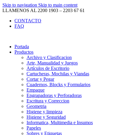
Skip to navigation
Skip to main content
LLAMENOS AL 2200 1903 – 2203 67 61
CONTACTO
FAQ
Portada
Productos
Archivo y Clasificacion
Arte, Manualidad y Juegos
Artículos de Escritorio
Cartucheras, Mochilas y Viandas
Cortar y Pegar
Cuadernos, Blocks y Formularios
Empaque
Engrapadoras y Perforadoras
Escritura y Correccion
Geometria
Higiene y limpieza
Higiene y Seguridad
Informatica, Multimedia e Insumos
Papeles
Sobres y Etiquetas