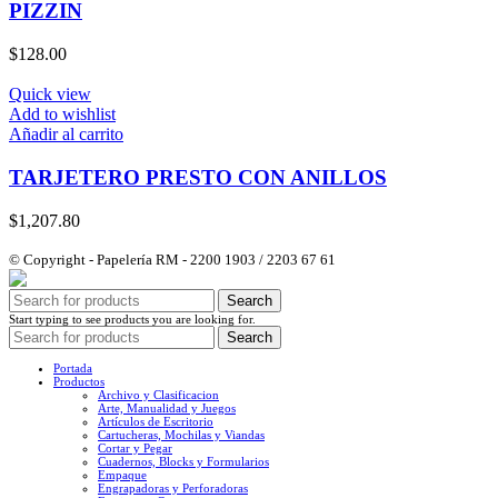
PIZZIN
$
128.00
Quick view
Add to wishlist
Añadir al carrito
TARJETERO PRESTO CON ANILLOS
$
1,207.80
© Copyright - Papelería RM - 2200 1903 / 2203 67 61
Search
Start typing to see products you are looking for.
Search
Portada
Productos
Archivo y Clasificacion
Arte, Manualidad y Juegos
Artículos de Escritorio
Cartucheras, Mochilas y Viandas
Cortar y Pegar
Cuadernos, Blocks y Formularios
Empaque
Engrapadoras y Perforadoras