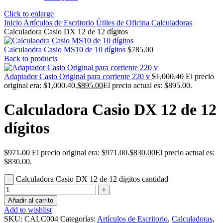
Click to enlarge
Inicio
Artículos de Escritorio
Útiles de Oficina
Calculadoras
Calculadora Casio DX 12 de 12 dígitos
Calculaodra Casio MS10 de 10 dígitos
$
785.00
Back to products
Adaptador Casio Original para corriente 220 v
$
1,000.40
El precio
original era: $1,000.40.
$
895.00
El precio actual es: $895.00.
Calculadora Casio DX 12 de 12
dígitos
$
971.00
El precio original era: $971.00.
$
830.00
El precio actual es:
$830.00.
Calculadora Casio DX 12 de 12 dígitos cantidad
Añadir al carrito
Add to wishlist
SKU:
CALC004
Categorías:
Artículos de Escritorio
,
Calculadoras
,