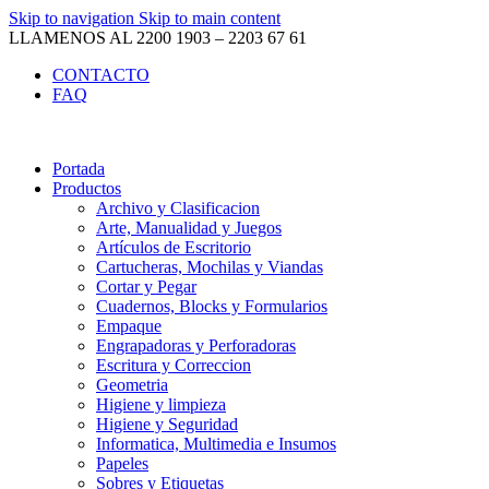
Skip to navigation
Skip to main content
LLAMENOS AL 2200 1903 – 2203 67 61
CONTACTO
FAQ
Portada
Productos
Archivo y Clasificacion
Arte, Manualidad y Juegos
Artículos de Escritorio
Cartucheras, Mochilas y Viandas
Cortar y Pegar
Cuadernos, Blocks y Formularios
Empaque
Engrapadoras y Perforadoras
Escritura y Correccion
Geometria
Higiene y limpieza
Higiene y Seguridad
Informatica, Multimedia e Insumos
Papeles
Sobres y Etiquetas