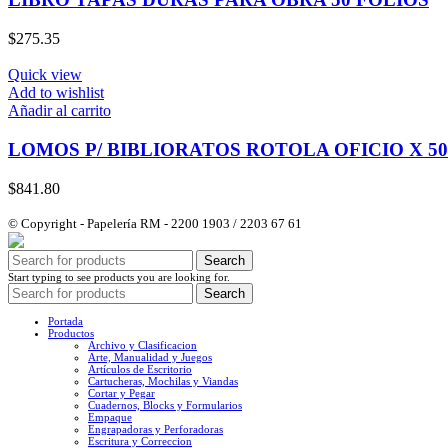
$
275.35
Quick view
Add to wishlist
Añadir al carrito
LOMOS P/ BIBLIORATOS ROTOLA OFICIO X 50
$
841.80
© Copyright - Papelería RM - 2200 1903 / 2203 67 61
Search
Start typing to see products you are looking for.
Search
Portada
Productos
Archivo y Clasificacion
Arte, Manualidad y Juegos
Artículos de Escritorio
Cartucheras, Mochilas y Viandas
Cortar y Pegar
Cuadernos, Blocks y Formularios
Empaque
Engrapadoras y Perforadoras
Escritura y Correccion