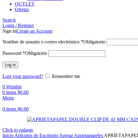
OUTLET
Ofertas
Search
Login / Register
Sign in
Create an Account
Nombre de usuario o correo electrónico
*
Obligatorio
Password
*
Obligatorio
Log in
Lost your password?
Remember me
0
Wishlist
0
items
$
0.00
Menu
0
items
$
0.00
Click to enlarge
Inicio
Artículos de Escritorio
Sujetar
Aprietapapeles
APRIETAPAPEL