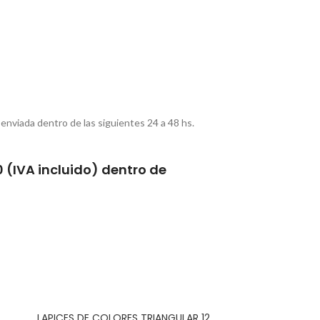
 enviada dentro de las siguientes 24 a 48 hs.
0 (IVA incluido) dentro de
LAPICES DE COLORES TRIANGULAR 12
LAPICES DE C