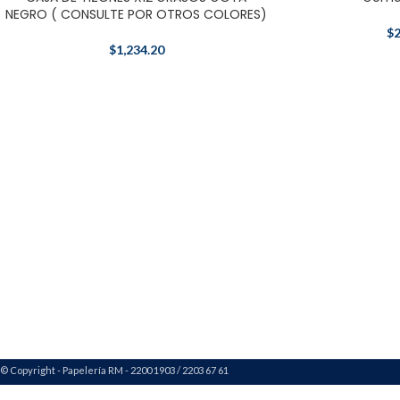
NEGRO ( CONSULTE POR OTROS COLORES)
$
2
$
1,234.20
© Copyright - Papelería RM - 2200 1903 / 2203 67 61