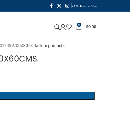
CONTACTO
FAQ
0
$
0.00
80GRS.60X60CMS.
Back to products
60X60CMS.