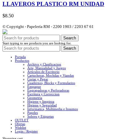
LLAVEROS PLASTICO RM UNIDAD
$
8.50
© Copyright - Papelería RM - 2200 1903 / 2203 67 61
Search
Start typing to see products you are looking for.
Search
Portada
Productos
Archivo y Clasificacion
Arte, Manualidad y Juegos
Artículos de Escritorio
Cartucheras, Mochilas y Viandas
Cortar y Pegar
Cuadernos, Blocks y Formularios
Empaque
Engrapadoras y Perforadoras
Escritura y Correccion
Geometria
Higiene y limpieza
Higiene y Seguridad
Informatica, Multimedia e Insumos
Papeles
Sobres y Etiquetas
OUTLET
Ofertas
Wishlist
Login / Register
Shopping cart