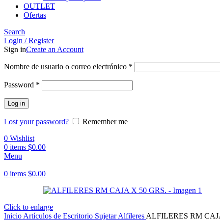
OUTLET
Ofertas
Search
Login / Register
Sign in
Create an Account
Obligatorio
Nombre de usuario o correo electrónico
*
Obligatorio
Password
*
Log in
Lost your password?
Remember me
0
Wishlist
0
items
$
0.00
Menu
0
items
$
0.00
Click to enlarge
Inicio
Artículos de Escritorio
Sujetar
Alfileres
ALFILERES RM CAJA