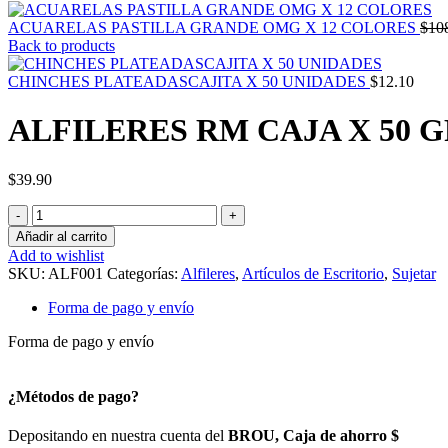
ACUARELAS PASTILLA GRANDE OMG X 12 COLORES
$
10
Back to products
CHINCHES PLATEADASCAJITA X 50 UNIDADES
$
12.10
ALFILERES RM CAJA X 50 G
$
39.90
ALFILERES
RM
Añadir al carrito
CAJA
Add to wishlist
X
SKU:
ALF001
Categorías:
Alfileres
,
Artículos de Escritorio
,
Sujetar
50
GRS.
Forma de pago y envío
cantidad
Forma de pago y envío
¿Métodos de pago?
Depositando en nuestra cuenta del
BROU, Caja de ahorro $