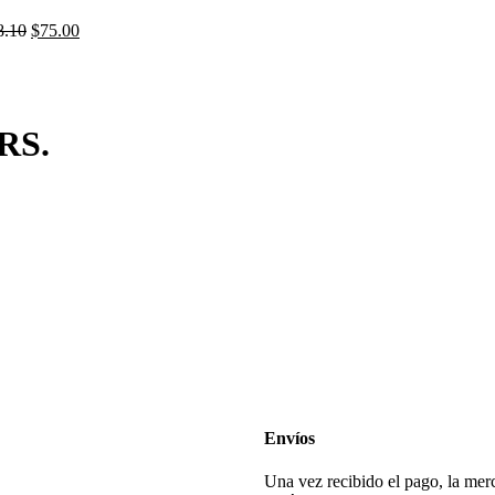
El
El
8.10
$
75.00
precio
precio
original
actual
era:
es:
$108.10.
$75.00.
RS.
Envíos
Una vez recibido el pago, la merc