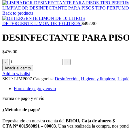
LIMPIADOR DESINFECTANTE PARA PISOS TIPO PERFUMO
Back to products
DETERGENTE LIMON DE 10 LITROS
$
492.90
DESINFECTANTE PARA PISO
$
476.00
DESINFECTANTE
PARA
Añadir al carrito
PISOS
Add to wishlist
10
SKU:
LIMP007
Categorías:
Desinfección
,
Higiene y limpieza
,
Líqui
LITROS
LAVANDA
Forma de pago y envío
cantidad
Forma de pago y envío
¿Métodos de pago?
Depositando en nuestra cuenta del
BROU, Caja de ahorro $
CTA Nª 001560891 – 00003.
Una vez realizada la compra, nos pond