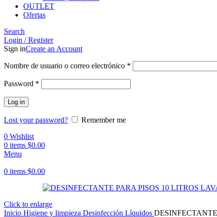
OUTLET
Ofertas
Search
Login / Register
Sign in
Create an Account
Obligatorio
Nombre de usuario o correo electrónico
*
Obligatorio
Password
*
Log in
Lost your password?
Remember me
0
Wishlist
0
items
$
0.00
Menu
0
items
$
0.00
Click to enlarge
Inicio
Higiene y limpieza
Desinfección
Líquidos
DESINFECTANTE 