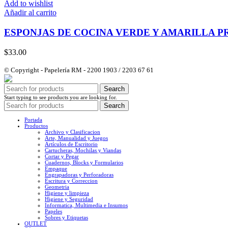
Add to wishlist
Añadir al carrito
ESPONJAS DE COCINA VERDE Y AMARILLA P
$
33.00
© Copyright - Papelería RM - 2200 1903 / 2203 67 61
Search
Start typing to see products you are looking for.
Search
Portada
Productos
Archivo y Clasificacion
Arte, Manualidad y Juegos
Artículos de Escritorio
Cartucheras, Mochilas y Viandas
Cortar y Pegar
Cuadernos, Blocks y Formularios
Empaque
Engrapadoras y Perforadoras
Escritura y Correccion
Geometria
Higiene y limpieza
Higiene y Seguridad
Informatica, Multimedia e Insumos
Papeles
Sobres y Etiquetas
OUTLET