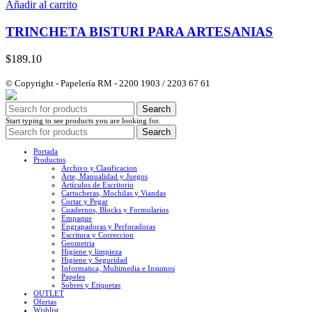
Añadir al carrito
TRINCHETA BISTURI PARA ARTESANIAS
$
189.10
© Copyright - Papelería RM - 2200 1903 / 2203 67 61
Search
Start typing to see products you are looking for.
Search
Portada
Productos
Archivo y Clasificacion
Arte, Manualidad y Juegos
Artículos de Escritorio
Cartucheras, Mochilas y Viandas
Cortar y Pegar
Cuadernos, Blocks y Formularios
Empaque
Engrapadoras y Perforadoras
Escritura y Correccion
Geometria
Higiene y limpieza
Higiene y Seguridad
Informatica, Multimedia e Insumos
Papeles
Sobres y Etiquetas
OUTLET
Ofertas
Wishlist