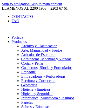
Skip to navigation
Skip to main content
LLAMENOS AL 2200 1903 – 2203 67 61
CONTACTO
FAQ
Portada
Productos
Archivo y Clasificacion
Arte, Manualidad y Juegos
Artículos de Escritorio
Cartucheras, Mochilas y Viandas
Cortar y Pegar
Cuadernos, Blocks y Formularios
Empaque
Engrapadoras y Perforadoras
Escritura y Correccion
Geometria
Higiene y limpieza
Higiene y Seguridad
Informatica, Multimedia e Insumos
Papeles
Sobres y Etiquetas