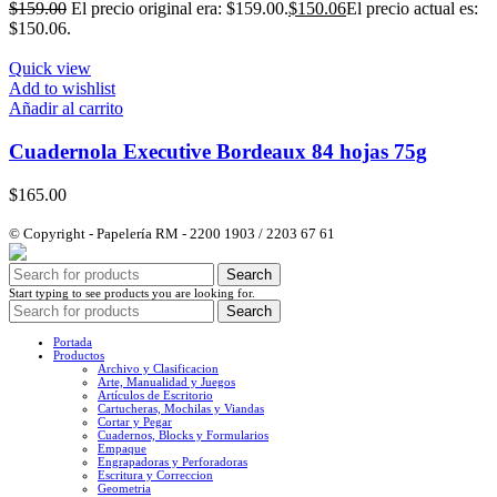
$
159.00
El precio original era: $159.00.
$
150.06
El precio actual es:
$150.06.
Quick view
Add to wishlist
Añadir al carrito
Cuadernola Executive Bordeaux 84 hojas 75g
$
165.00
© Copyright - Papelería RM - 2200 1903 / 2203 67 61
Search
Start typing to see products you are looking for.
Search
Portada
Productos
Archivo y Clasificacion
Arte, Manualidad y Juegos
Artículos de Escritorio
Cartucheras, Mochilas y Viandas
Cortar y Pegar
Cuadernos, Blocks y Formularios
Empaque
Engrapadoras y Perforadoras
Escritura y Correccion
Geometria