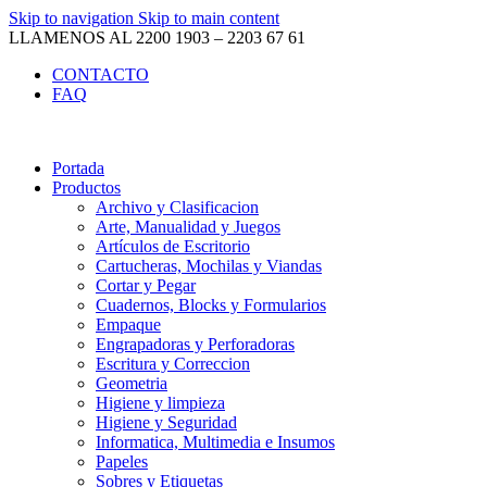
Skip to navigation
Skip to main content
LLAMENOS AL 2200 1903 – 2203 67 61
CONTACTO
FAQ
Portada
Productos
Archivo y Clasificacion
Arte, Manualidad y Juegos
Artículos de Escritorio
Cartucheras, Mochilas y Viandas
Cortar y Pegar
Cuadernos, Blocks y Formularios
Empaque
Engrapadoras y Perforadoras
Escritura y Correccion
Geometria
Higiene y limpieza
Higiene y Seguridad
Informatica, Multimedia e Insumos
Papeles
Sobres y Etiquetas