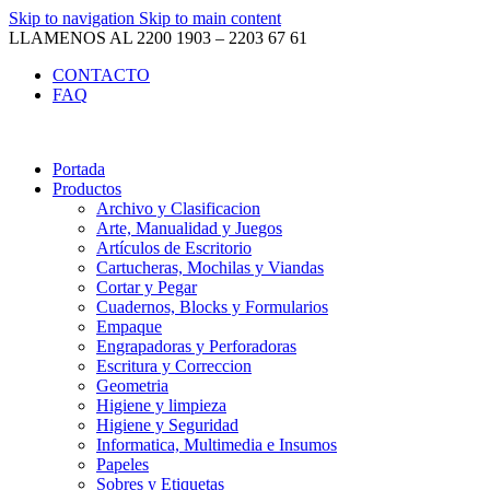
Skip to navigation
Skip to main content
LLAMENOS AL 2200 1903 – 2203 67 61
CONTACTO
FAQ
Portada
Productos
Archivo y Clasificacion
Arte, Manualidad y Juegos
Artículos de Escritorio
Cartucheras, Mochilas y Viandas
Cortar y Pegar
Cuadernos, Blocks y Formularios
Empaque
Engrapadoras y Perforadoras
Escritura y Correccion
Geometria
Higiene y limpieza
Higiene y Seguridad
Informatica, Multimedia e Insumos
Papeles
Sobres y Etiquetas