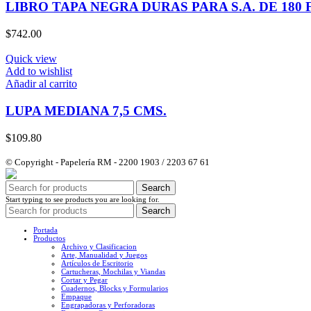
LIBRO TAPA NEGRA DURAS PARA S.A. DE 180 
$
742.00
Quick view
Add to wishlist
Añadir al carrito
LUPA MEDIANA 7,5 CMS.
$
109.80
© Copyright - Papelería RM - 2200 1903 / 2203 67 61
Search
Start typing to see products you are looking for.
Search
Portada
Productos
Archivo y Clasificacion
Arte, Manualidad y Juegos
Artículos de Escritorio
Cartucheras, Mochilas y Viandas
Cortar y Pegar
Cuadernos, Blocks y Formularios
Empaque
Engrapadoras y Perforadoras