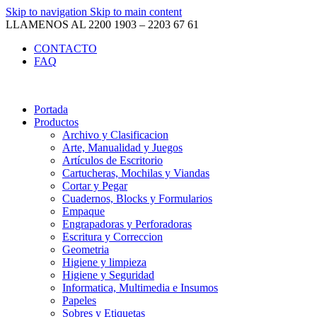
Skip to navigation
Skip to main content
LLAMENOS AL 2200 1903 – 2203 67 61
CONTACTO
FAQ
Portada
Productos
Archivo y Clasificacion
Arte, Manualidad y Juegos
Artículos de Escritorio
Cartucheras, Mochilas y Viandas
Cortar y Pegar
Cuadernos, Blocks y Formularios
Empaque
Engrapadoras y Perforadoras
Escritura y Correccion
Geometria
Higiene y limpieza
Higiene y Seguridad
Informatica, Multimedia e Insumos
Papeles
Sobres y Etiquetas