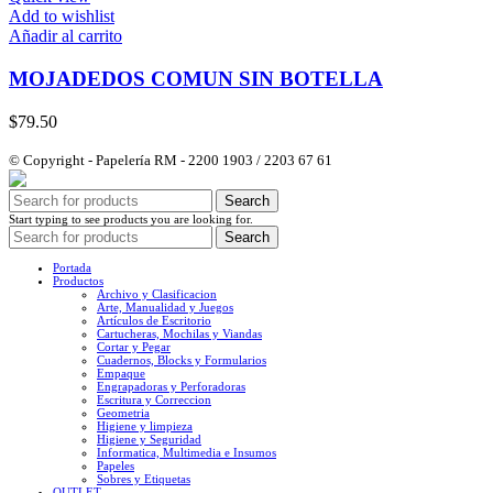
Add to wishlist
Añadir al carrito
MOJADEDOS COMUN SIN BOTELLA
$
79.50
© Copyright - Papelería RM - 2200 1903 / 2203 67 61
Search
Start typing to see products you are looking for.
Search
Portada
Productos
Archivo y Clasificacion
Arte, Manualidad y Juegos
Artículos de Escritorio
Cartucheras, Mochilas y Viandas
Cortar y Pegar
Cuadernos, Blocks y Formularios
Empaque
Engrapadoras y Perforadoras
Escritura y Correccion
Geometria
Higiene y limpieza
Higiene y Seguridad
Informatica, Multimedia e Insumos
Papeles
Sobres y Etiquetas
OUTLET