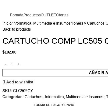
Portada
Productos
OUTLET
Ofertas
Inicio
Informatica, Multimedia e Insumos
Toners y Cartuchos 
Back to products
CARTUCHO COMP LC505 
$
102.00
AÑADIR 
Add to wishlist
SKU:
CLC505CY
Categorías:
Cartuchos
,
Informatica, Multimedia e Insumos
,
T
FORMA DE PAGO Y ENVÍO