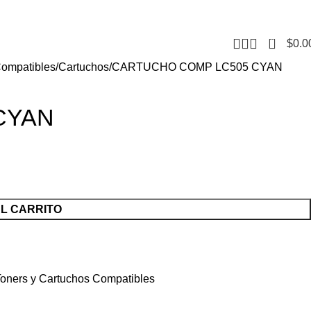
CONTACTO
F
0
$
0.0
Compatibles
Cartuchos
CARTUCHO COMP LC505 CYAN
CYAN
AL CARRITO
oners y Cartuchos Compatibles