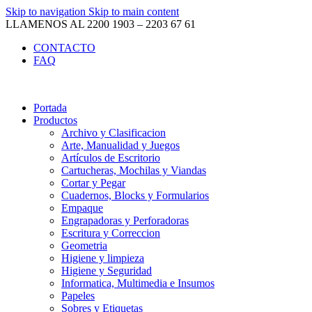
Skip to navigation
Skip to main content
LLAMENOS AL 2200 1903 – 2203 67 61
CONTACTO
FAQ
Portada
Productos
Archivo y Clasificacion
Arte, Manualidad y Juegos
Artículos de Escritorio
Cartucheras, Mochilas y Viandas
Cortar y Pegar
Cuadernos, Blocks y Formularios
Empaque
Engrapadoras y Perforadoras
Escritura y Correccion
Geometria
Higiene y limpieza
Higiene y Seguridad
Informatica, Multimedia e Insumos
Papeles
Sobres y Etiquetas