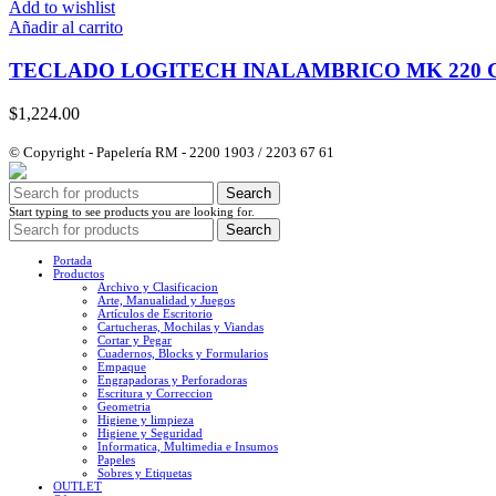
Add to wishlist
Añadir al carrito
TECLADO LOGITECH INALAMBRICO MK 220
$
1,224.00
© Copyright - Papelería RM - 2200 1903 / 2203 67 61
Search
Start typing to see products you are looking for.
Search
Portada
Productos
Archivo y Clasificacion
Arte, Manualidad y Juegos
Artículos de Escritorio
Cartucheras, Mochilas y Viandas
Cortar y Pegar
Cuadernos, Blocks y Formularios
Empaque
Engrapadoras y Perforadoras
Escritura y Correccion
Geometria
Higiene y limpieza
Higiene y Seguridad
Informatica, Multimedia e Insumos
Papeles
Sobres y Etiquetas
OUTLET