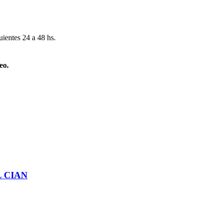
uientes 24 a 48 hs.
eo.
 CIAN