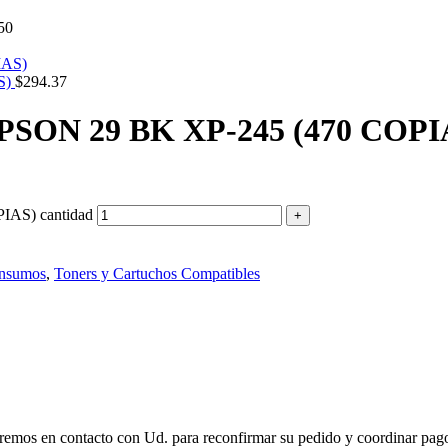
50
S)
$
294.37
N 29 BK XP-245 (470 COPI
S) cantidad
Insumos
,
Toners y Cartuchos Compatibles
remos en contacto con Ud. para reconfirmar su pedido y coordinar pago