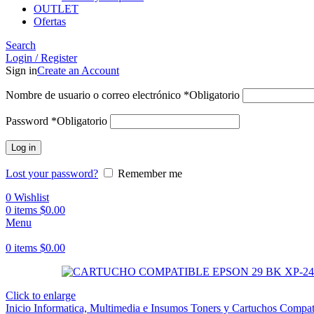
OUTLET
Ofertas
Search
Login / Register
Sign in
Create an Account
Nombre de usuario o correo electrónico
*
Obligatorio
Password
*
Obligatorio
Log in
Lost your password?
Remember me
0
Wishlist
0
items
$
0.00
Menu
0
items
$
0.00
Click to enlarge
Inicio
Informatica, Multimedia e Insumos
Toners y Cartuchos Compat