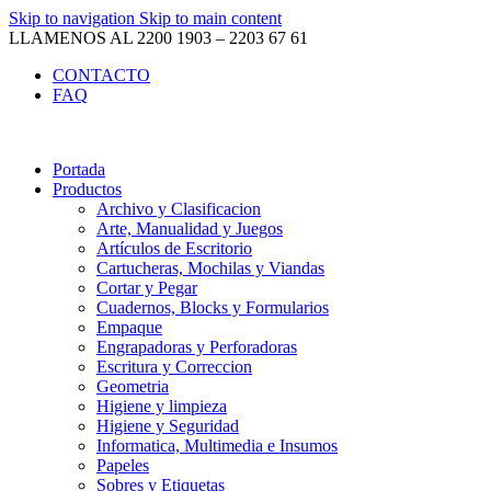
Skip to navigation
Skip to main content
LLAMENOS AL 2200 1903 – 2203 67 61
CONTACTO
FAQ
Portada
Productos
Archivo y Clasificacion
Arte, Manualidad y Juegos
Artículos de Escritorio
Cartucheras, Mochilas y Viandas
Cortar y Pegar
Cuadernos, Blocks y Formularios
Empaque
Engrapadoras y Perforadoras
Escritura y Correccion
Geometria
Higiene y limpieza
Higiene y Seguridad
Informatica, Multimedia e Insumos
Papeles
Sobres y Etiquetas