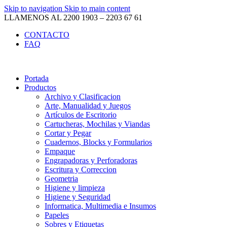
Skip to navigation
Skip to main content
LLAMENOS AL 2200 1903 – 2203 67 61
CONTACTO
FAQ
Portada
Productos
Archivo y Clasificacion
Arte, Manualidad y Juegos
Artículos de Escritorio
Cartucheras, Mochilas y Viandas
Cortar y Pegar
Cuadernos, Blocks y Formularios
Empaque
Engrapadoras y Perforadoras
Escritura y Correccion
Geometria
Higiene y limpieza
Higiene y Seguridad
Informatica, Multimedia e Insumos
Papeles
Sobres y Etiquetas