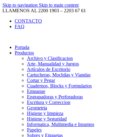
Skip to navigation
Skip to main content
LLAMENOS AL 2200 1903 – 2203 67 61
CONTACTO
FAQ
Portada
Productos
Archivo y Clasificacion
Arte, Manualidad y Juegos
Artículos de Escritorio
Cartucheras, Mochilas y Viandas
Cortar y Pegar
Cuadernos, Blocks y Formularios
Empaque
Engrapadoras y Perforadoras
Escritura y Correccion
Geometria
Higiene y limpieza
Higiene y Seguridad
Informatica, Multimedia e Insumos
Papeles
Sobres y Etiquetas