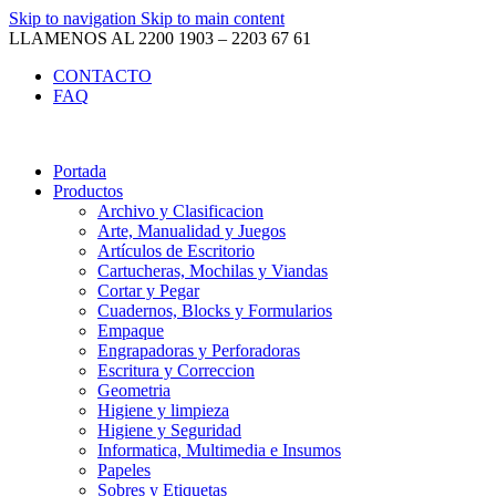
Skip to navigation
Skip to main content
LLAMENOS AL 2200 1903 – 2203 67 61
CONTACTO
FAQ
Portada
Productos
Archivo y Clasificacion
Arte, Manualidad y Juegos
Artículos de Escritorio
Cartucheras, Mochilas y Viandas
Cortar y Pegar
Cuadernos, Blocks y Formularios
Empaque
Engrapadoras y Perforadoras
Escritura y Correccion
Geometria
Higiene y limpieza
Higiene y Seguridad
Informatica, Multimedia e Insumos
Papeles
Sobres y Etiquetas