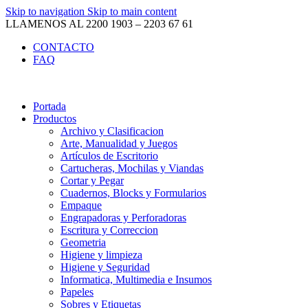
Skip to navigation
Skip to main content
LLAMENOS AL 2200 1903 – 2203 67 61
CONTACTO
FAQ
Portada
Productos
Archivo y Clasificacion
Arte, Manualidad y Juegos
Artículos de Escritorio
Cartucheras, Mochilas y Viandas
Cortar y Pegar
Cuadernos, Blocks y Formularios
Empaque
Engrapadoras y Perforadoras
Escritura y Correccion
Geometria
Higiene y limpieza
Higiene y Seguridad
Informatica, Multimedia e Insumos
Papeles
Sobres y Etiquetas