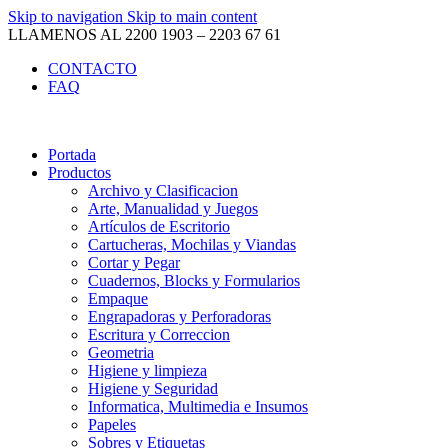
Skip to navigation
Skip to main content
LLAMENOS AL 2200 1903 – 2203 67 61
CONTACTO
FAQ
Portada
Productos
Archivo y Clasificacion
Arte, Manualidad y Juegos
Artículos de Escritorio
Cartucheras, Mochilas y Viandas
Cortar y Pegar
Cuadernos, Blocks y Formularios
Empaque
Engrapadoras y Perforadoras
Escritura y Correccion
Geometria
Higiene y limpieza
Higiene y Seguridad
Informatica, Multimedia e Insumos
Papeles
Sobres y Etiquetas