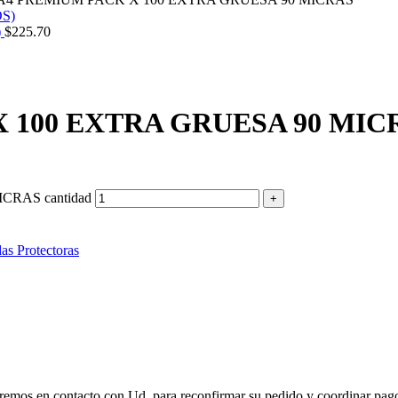
)
$
225.70
 100 EXTRA GRUESA 90 MIC
RAS cantidad
as Protectoras
remos en contacto con Ud. para reconfirmar su pedido y coordinar pago