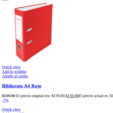
Quick view
Add to wishlist
Añadir al carrito
Bibliorato A4 Rojo
$
159.00
El precio original era: $159.00.
$
150.06
El precio actual es: $
-7%
Quick view