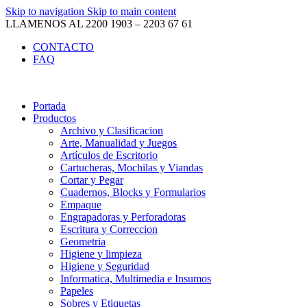
0
0
Skip to navigation
Skip to main content
LLAMENOS AL 2200 1903 – 2203 67 61
CONTACTO
FAQ
Portada
Productos
Archivo y Clasificacion
Arte, Manualidad y Juegos
Artículos de Escritorio
Cartucheras, Mochilas y Viandas
Cortar y Pegar
Cuadernos, Blocks y Formularios
Empaque
Engrapadoras y Perforadoras
Escritura y Correccion
Geometria
Higiene y limpieza
Higiene y Seguridad
Informatica, Multimedia e Insumos
Papeles
Sobres y Etiquetas