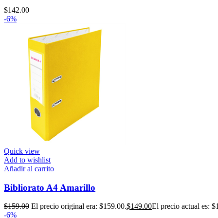
$
142.00
-6%
Quick view
Add to wishlist
Añadir al carrito
Bibliorato A4 Amarillo
$
159.00
El precio original era: $159.00.
$
149.00
El precio actual es: $
-6%