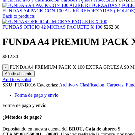
FUNDAS A4 PACK CON 100 ALIRÉ REFORZADAS ( FOLIOS
Back to products
FUNDAS OFICIO 42 MICRAS PAQUETE X 100
$
262.30
FUNDA A4 PREMIUM PACK X
$
612.80
FUNDA A4 PREMIUM PACK X 100 EXTRA GRUESA 90 MIC
Añadir al carrito
Add to wishlist
SKU:
FUND016
Categorías:
Archivo y Clasificacion
,
Carpetas
,
Fund
Forma de pago y envío
Forma de pago y envío
¿Métodos de pago?
Depositando en nuestra cuenta del
BROU, Caja de ahorro $
CTA Nª 001560891 – 00003.
Una vez realizada la compra, nos pond