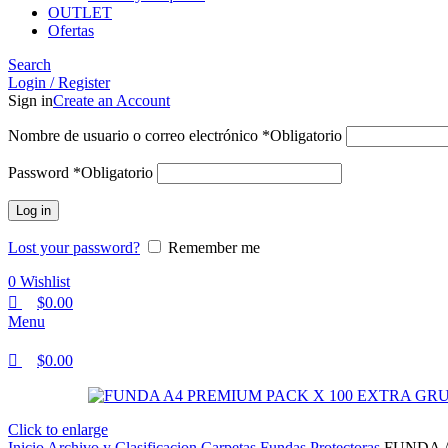
OUTLET
Ofertas
Search
Login / Register
Sign in
Create an Account
Nombre de usuario o correo electrónico
*
Obligatorio
Password
*
Obligatorio
Log in
Lost your password?
Remember me
0
Wishlist
$
0.00
Menu
$
0.00
Click to enlarge
Inicio
Archivo y Clasificacion
Carpetas
Fundas Protectoras
FUNDA 