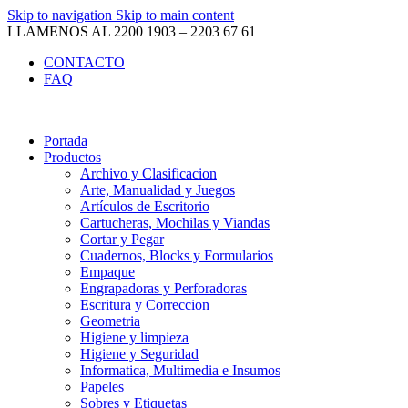
Skip to navigation
Skip to main content
LLAMENOS AL 2200 1903 – 2203 67 61
CONTACTO
FAQ
Portada
Productos
Archivo y Clasificacion
Arte, Manualidad y Juegos
Artículos de Escritorio
Cartucheras, Mochilas y Viandas
Cortar y Pegar
Cuadernos, Blocks y Formularios
Empaque
Engrapadoras y Perforadoras
Escritura y Correccion
Geometria
Higiene y limpieza
Higiene y Seguridad
Informatica, Multimedia e Insumos
Papeles
Sobres y Etiquetas