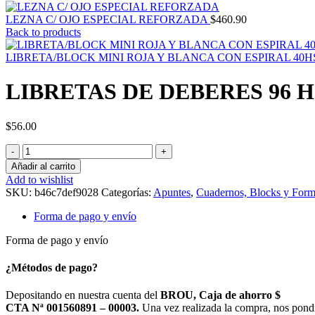
LEZNA C/ OJO ESPECIAL REFORZADA
$
460.90
Back to products
LIBRETA/BLOCK MINI ROJA Y BLANCA CON ESPIRAL 40H
LIBRETAS DE DEBERES 96 
$
56.00
LIBRETAS
DE
Añadir al carrito
DEBERES
Add to wishlist
96
SKU:
b46c7def9028
Categorías:
Apuntes
,
Cuadernos, Blocks y Form
H
CON
Forma de pago y envío
ESPIRAL
cantidad
Forma de pago y envío
¿Métodos de pago?
Depositando en nuestra cuenta del
BROU, Caja de ahorro $
CTA Nª 001560891 – 00003.
Una vez realizada la compra, nos pond