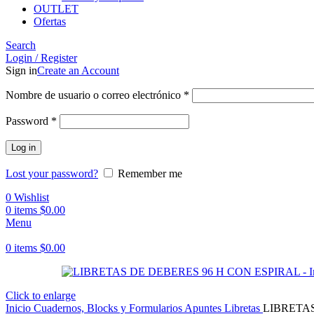
OUTLET
Ofertas
Search
Login / Register
Sign in
Create an Account
Obligatorio
Nombre de usuario o correo electrónico
*
Obligatorio
Password
*
Log in
Lost your password?
Remember me
0
Wishlist
0
items
$
0.00
Menu
0
items
$
0.00
Click to enlarge
Inicio
Cuadernos, Blocks y Formularios
Apuntes
Libretas
LIBRETAS