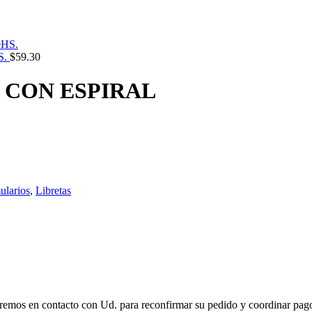
S.
$
59.30
H CON ESPIRAL
ularios
,
Libretas
remos en contacto con Ud. para reconfirmar su pedido y coordinar pago