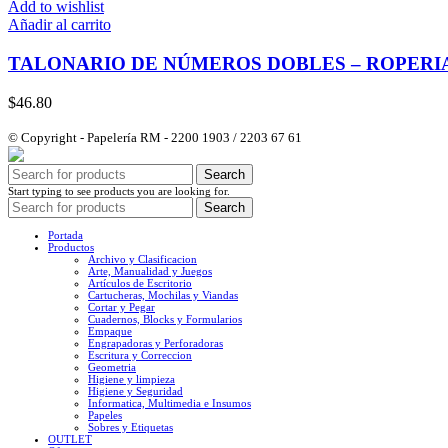
Add to wishlist
Añadir al carrito
TALONARIO DE NÚMEROS DOBLES – ROPERI
$
46.80
© Copyright - Papelería RM - 2200 1903 / 2203 67 61
Search
Start typing to see products you are looking for.
Search
Portada
Productos
Archivo y Clasificacion
Arte, Manualidad y Juegos
Artículos de Escritorio
Cartucheras, Mochilas y Viandas
Cortar y Pegar
Cuadernos, Blocks y Formularios
Empaque
Engrapadoras y Perforadoras
Escritura y Correccion
Geometria
Higiene y limpieza
Higiene y Seguridad
Informatica, Multimedia e Insumos
Papeles
Sobres y Etiquetas
OUTLET