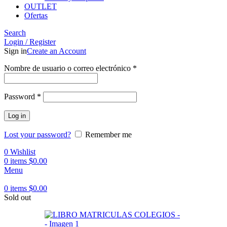
OUTLET
Ofertas
Search
Login / Register
Sign in
Create an Account
Obligatorio
Nombre de usuario o correo electrónico
*
Obligatorio
Password
*
Log in
Lost your password?
Remember me
0
Wishlist
0
items
$
0.00
Menu
0
items
$
0.00
Sold out