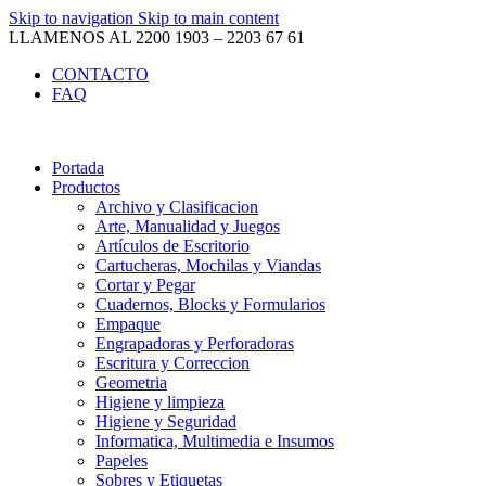
Skip to navigation
Skip to main content
LLAMENOS AL 2200 1903 – 2203 67 61
CONTACTO
FAQ
Portada
Productos
Archivo y Clasificacion
Arte, Manualidad y Juegos
Artículos de Escritorio
Cartucheras, Mochilas y Viandas
Cortar y Pegar
Cuadernos, Blocks y Formularios
Empaque
Engrapadoras y Perforadoras
Escritura y Correccion
Geometria
Higiene y limpieza
Higiene y Seguridad
Informatica, Multimedia e Insumos
Papeles
Sobres y Etiquetas