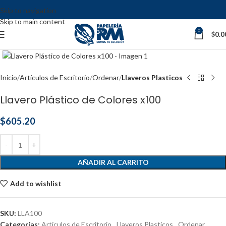
Skip to navigation
Skip to main content
0
$
0.0
Click to enlarge
Inicio
Artículos de Escritorio
Ordenar
Llaveros Plasticos
Llavero Plástico de Colores x100
$
605.20
AÑADIR AL CARRITO
Add to wishlist
SKU:
LLA100
Categorías:
Artículos de Escritorio
,
Llaveros Plasticos
,
Ordenar