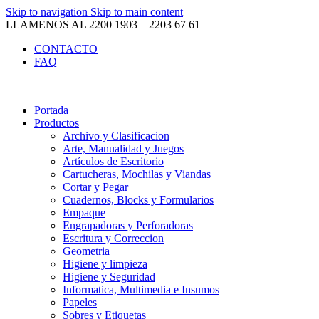
Skip to navigation
Skip to main content
LLAMENOS AL 2200 1903 – 2203 67 61
CONTACTO
FAQ
Portada
Productos
Archivo y Clasificacion
Arte, Manualidad y Juegos
Artículos de Escritorio
Cartucheras, Mochilas y Viandas
Cortar y Pegar
Cuadernos, Blocks y Formularios
Empaque
Engrapadoras y Perforadoras
Escritura y Correccion
Geometria
Higiene y limpieza
Higiene y Seguridad
Informatica, Multimedia e Insumos
Papeles
Sobres y Etiquetas