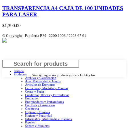
TRANSPARENCIA A4 CAJA DE 100 UNIDADES
PARA LASER
$
1,390.00
© Copyright - Papelería RM - 2200 1903 / 2203 67 61
Search
Portada
Productos
Start typing to see products you are looking for.
Archivo y Clasificacion
Arte, Manualidad y Juegos
Artículos de Escritorio
Cartucheras, Mochilas y Viandas
Cortar y Pegar
Cuadernos, Blocks y Formularios
Empaque
Engrapadoras y Perforadoras
Escritura y Correccion
Geometria
Higiene y limpieza
Higiene y Seguridad
Informatica, Multimedia e Insumos
Papeles
Sobres y Etiquetas