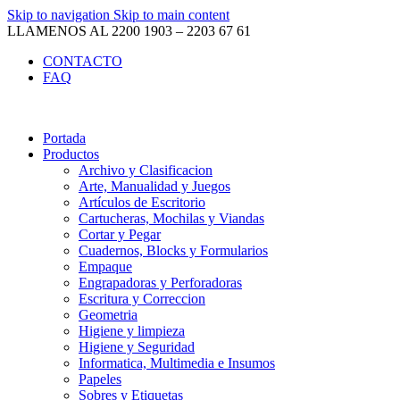
Skip to navigation
Skip to main content
LLAMENOS AL 2200 1903 – 2203 67 61
CONTACTO
FAQ
Portada
Productos
Archivo y Clasificacion
Arte, Manualidad y Juegos
Artículos de Escritorio
Cartucheras, Mochilas y Viandas
Cortar y Pegar
Cuadernos, Blocks y Formularios
Empaque
Engrapadoras y Perforadoras
Escritura y Correccion
Geometria
Higiene y limpieza
Higiene y Seguridad
Informatica, Multimedia e Insumos
Papeles
Sobres y Etiquetas