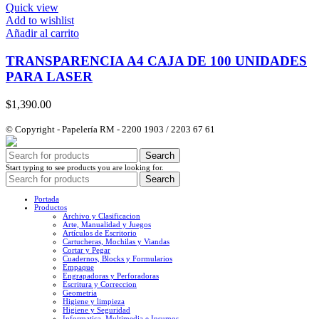
Quick view
Add to wishlist
Añadir al carrito
TRANSPARENCIA A4 CAJA DE 100 UNIDADES
PARA LASER
$
1,390.00
© Copyright - Papelería RM - 2200 1903 / 2203 67 61
Search
Start typing to see products you are looking for.
Search
Portada
Productos
Archivo y Clasificacion
Arte, Manualidad y Juegos
Artículos de Escritorio
Cartucheras, Mochilas y Viandas
Cortar y Pegar
Cuadernos, Blocks y Formularios
Empaque
Engrapadoras y Perforadoras
Escritura y Correccion
Geometria
Higiene y limpieza
Higiene y Seguridad
Informatica, Multimedia e Insumos