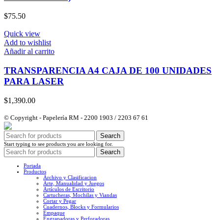
$
75.50
Quick view
Add to wishlist
Añadir al carrito
TRANSPARENCIA A4 CAJA DE 100 UNIDADES
PARA LASER
$
1,390.00
© Copyright - Papelería RM - 2200 1903 / 2203 67 61
Search
Start typing to see products you are looking for.
Search
Portada
Productos
Archivo y Clasificacion
Arte, Manualidad y Juegos
Artículos de Escritorio
Cartucheras, Mochilas y Viandas
Cortar y Pegar
Cuadernos, Blocks y Formularios
Empaque
Engrapadoras y Perforadoras