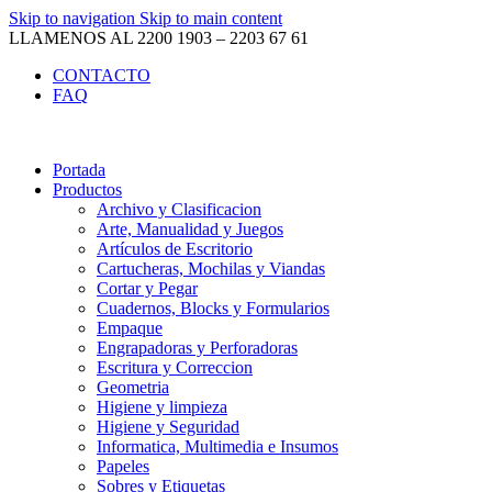
Skip to navigation
Skip to main content
LLAMENOS AL 2200 1903 – 2203 67 61
CONTACTO
FAQ
Portada
Productos
Archivo y Clasificacion
Arte, Manualidad y Juegos
Artículos de Escritorio
Cartucheras, Mochilas y Viandas
Cortar y Pegar
Cuadernos, Blocks y Formularios
Empaque
Engrapadoras y Perforadoras
Escritura y Correccion
Geometria
Higiene y limpieza
Higiene y Seguridad
Informatica, Multimedia e Insumos
Papeles
Sobres y Etiquetas