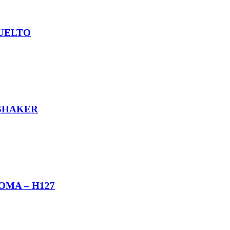
SUELTO
 SHAKER
OMA – H127