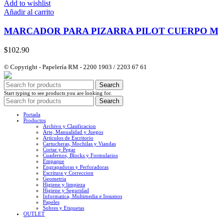
Add to wishlist
Añadir al carrito
MARCADOR PARA PIZARRA PILOT CUERPO 
$
102.90
© Copyright - Papelería RM - 2200 1903 / 2203 67 61
Search
Start typing to see products you are looking for.
Search
Portada
Productos
Archivo y Clasificacion
Arte, Manualidad y Juegos
Artículos de Escritorio
Cartucheras, Mochilas y Viandas
Cortar y Pegar
Cuadernos, Blocks y Formularios
Empaque
Engrapadoras y Perforadoras
Escritura y Correccion
Geometria
Higiene y limpieza
Higiene y Seguridad
Informatica, Multimedia e Insumos
Papeles
Sobres y Etiquetas
OUTLET