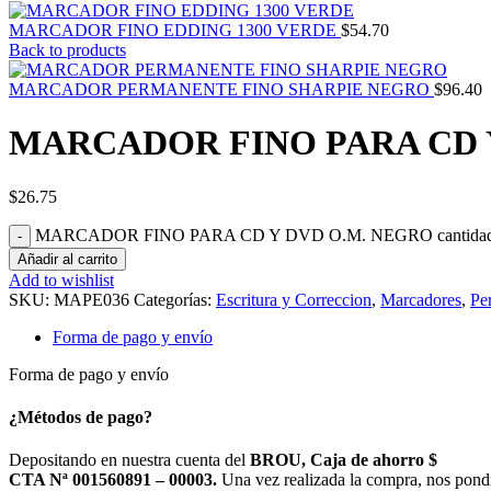
MARCADOR FINO EDDING 1300 VERDE
$
54.70
Back to products
MARCADOR PERMANENTE FINO SHARPIE NEGRO
$
96.40
MARCADOR FINO PARA CD 
$
26.75
MARCADOR FINO PARA CD Y DVD O.M. NEGRO cantida
Añadir al carrito
Add to wishlist
SKU:
MAPE036
Categorías:
Escritura y Correccion
,
Marcadores
,
Pe
Forma de pago y envío
Forma de pago y envío
¿Métodos de pago?
Depositando en nuestra cuenta del
BROU, Caja de ahorro $
CTA Nª 001560891 – 00003.
Una vez realizada la compra, nos pond