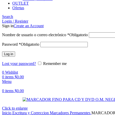
OUTLET
Ofertas
Search
Login / Register
Sign in
Create an Account
Nombre de usuario o correo electrónico
*
Obligatorio
Password
*
Obligatorio
Log in
Lost your password?
Remember me
0
Wishlist
0
items
$
0.00
Menu
0
items
$
0.00
Click to enlarge
Inicio
Escritura y Correccion
Marcadores
Permanentes
MARCADOR 